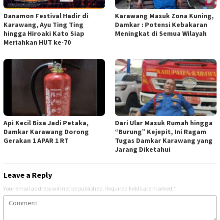
Danamon Festival Hadir di
Karawang Masuk Zona Kuning,
Karawang, Ayu Ting Ting
Damkar : Potensi Kebakaran
hingga Hiroaki Kato Siap
Meningkat di Semua Wilayah
Meriahkan HUT ke-70
Api Kecil Bisa Jadi Petaka,
Dari Ular Masuk Rumah hingga
Damkar Karawang Dorong
“Burung” Kejepit, Ini Ragam
Gerakan 1 APAR 1 RT
Tugas Damkar Karawang yang
Jarang Diketahui
Leave a Reply
Your email address will not be published.
Required fields are marked
*