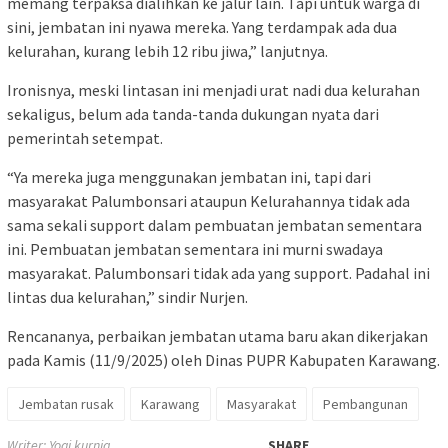
memang terpaksa dialihkan ke jalur lain. Tapi untuk warga di
sini, jembatan ini nyawa mereka. Yang terdampak ada dua
kelurahan, kurang lebih 12 ribu jiwa,” lanjutnya.
Ironisnya, meski lintasan ini menjadi urat nadi dua kelurahan
sekaligus, belum ada tanda-tanda dukungan nyata dari
pemerintah setempat.
“Ya mereka juga menggunakan jembatan ini, tapi dari
masyarakat Palumbonsari ataupun Kelurahannya tidak ada
sama sekali support dalam pembuatan jembatan sementara
ini. Pembuatan jembatan sementara ini murni swadaya
masyarakat. Palumbonsari tidak ada yang support. Padahal ini
lintas dua kelurahan,” sindir Nurjen.
Rencananya, perbaikan jembatan utama baru akan dikerjakan
pada Kamis (11/9/2025) oleh Dinas PUPR Kabupaten Karawang.
Jembatan rusak
Karawang
Masyarakat
Pembangunan
Writer: Yogi kurnia
SHARE