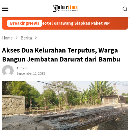
Skip
Mobile
to
Menu
content
rawang Siapkan Paket VIP
BreakingNews
Buka PKKMB 2026, Rektor UNSIKA
Home
Berita
Akses Dua Kelurahan Terputus, Warga
Bangun Jembatan Darurat dari Bambu
Admin
September 11, 2025