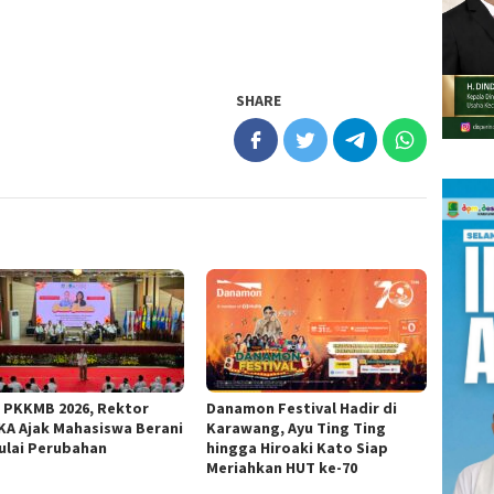
SHARE
 PKKMB 2026, Rektor
Danamon Festival Hadir di
KA Ajak Mahasiswa Berani
Karawang, Ayu Ting Ting
lai Perubahan
hingga Hiroaki Kato Siap
Meriahkan HUT ke-70