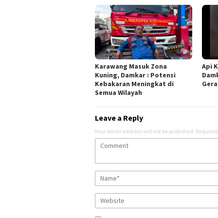
Karawang Masuk Zona
Api K
Kuning, Damkar : Potensi
Damk
Kebakaran Meningkat di
Gera
Semua Wilayah
Leave a Reply
Your email address will not be published.
Required