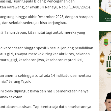
asing,” ujar Kepala Bidang Pencegahan dan
an Karawang, dr Yayuk Sri Rahayu, Rabu (13/08/2025).
rlangsung hingga akhir Desember 2025, dengan harapan
 dan sekolah sederajat bisa terjangkau.
ali. Tahun depan, kita mulai lagi untuk mereka yang
kator dasar hingga spesifik sesuai jenjang pendidikan.
atus gizi, riwayat merokok, tingkat aktivitas, tekanan
mata, gigi, kesehatan jiwa, kesehatan reproduksi,
 anemia sehingga total ada 14 indikator, sementara
ia,” terang Yayuk.
i tidak dipungut biaya dan hasil pemeriksaan hanya
pihak sekolah.
 untuk semua siswa. Tapi tentu saja data kesehatannya