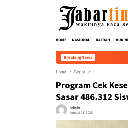
Skip
to
content
HOME
NASIONAL
DAERAH
HUKRI
BreakingNews
Nikmati Suar Siar Festi
Home
Berita
Program Cek Kese
Sasar 486.312 Si
Admin
August 13, 2025