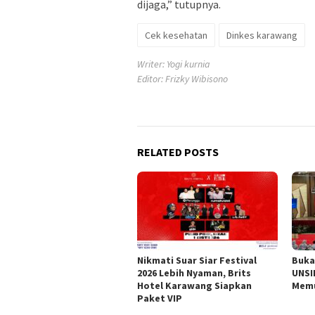
dijaga,” tutupnya.
Cek kesehatan
Dinkes karawang
Writer: Yogi kurnia
Editor: Frizky Wibisono
RELATED POSTS
Nikmati Suar Siar Festival
Buka
2026 Lebih Nyaman, Brits
UNSI
Hotel Karawang Siapkan
Memu
Paket VIP