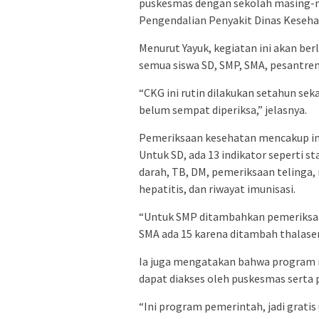
puskesmas dengan sekolah masing-m
Pengendalian Penyakit Dinas Kesehat
Menurut Yayuk, kegiatan ini akan be
semua siswa SD, SMP, SMA, pesantren,
“CKG ini rutin dilakukan setahun sek
belum sempat diperiksa,” jelasnya.
Pemeriksaan kesehatan mencakup indi
Untuk SD, ada 13 indikator seperti st
darah, TB, DM, pemeriksaan telinga, 
hepatitis, dan riwayat imunisasi.
“Untuk SMP ditambahkan pemeriksaan
SMA ada 15 karena ditambah thalasem
Ia juga mengatakan bahwa program in
dapat diakses oleh puskesmas serta 
“Ini program pemerintah, jadi gratis