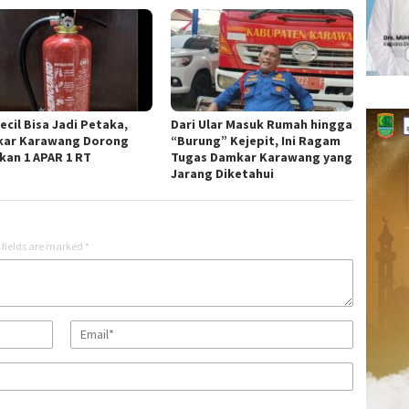
ecil Bisa Jadi Petaka,
Dari Ular Masuk Rumah hingga
ar Karawang Dorong
“Burung” Kejepit, Ini Ragam
kan 1 APAR 1 RT
Tugas Damkar Karawang yang
Jarang Diketahui
 fields are marked
*