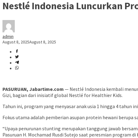
Nestlé Indonesia Luncurkan Pr
admin
August 8, 2025
August 8, 2025
PASURUAN, Jabartime.com
— Nestlé Indonesia kembali menu
Gizi, bagian dari inisiatif global Nestlé for Healthier Kids.
Tahun ini, program yang menyasar anak usia 1 hingga 4 tahun in
Fokus utama adalah pemberian asupan protein hewani berupa sat
“Upaya penurunan stunting merupakan tanggung jawab bersama. 
Pasuruan H. Mochamad Rusdi Sutejo saat peresmian program di 