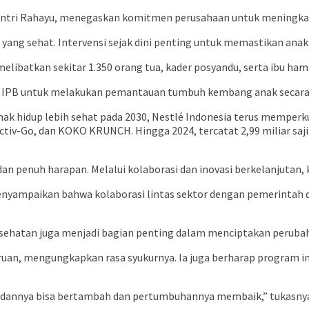
Sufintri Rahayu, menegaskan komitmen perusahaan untuk meningkat
ng sehat. Intervensi sejak dini penting untuk memastikan anak t
elibatkan sekitar 1.350 orang tua, kader posyandu, serta ibu hamil
s IPB untuk melakukan pemantauan tumbuh kembang anak secara i
nak hidup lebih sehat pada 2030, Nestlé Indonesia terus memperk
ctiv-Go, dan KOKO KRUNCH. Hingga 2024, tercatat 2,99 miliar saj
 penuh harapan. Melalui kolaborasi dan inovasi berkelanjutan, kam
menyampaikan bahwa kolaborasi lintas sektor dengan pemerintah 
 kesehatan juga menjadi bagian penting dalam menciptakan perubah
uan, mengungkapkan rasa syukurnya. Ia juga berharap program ini
 badannya bisa bertambah dan pertumbuhannya membaik,” tukasny