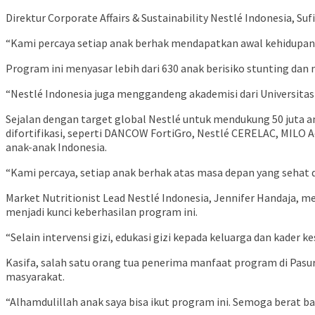
Direktur Corporate Affairs & Sustainability Nestlé Indonesia, 
“Kami percaya setiap anak berhak mendapatkan awal kehidupan ya
Program ini menyasar lebih dari 630 anak berisiko stunting dan m
“Nestlé Indonesia juga menggandeng akademisi dari Universita
Sejalan dengan target global Nestlé untuk mendukung 50 juta a
difortifikasi, seperti DANCOW FortiGro, Nestlé CERELAC, MILO A
anak-anak Indonesia.
“Kami percaya, setiap anak berhak atas masa depan yang sehat dan
Market Nutritionist Lead Nestlé Indonesia, Jennifer Handaja, 
menjadi kunci keberhasilan program ini.
“Selain intervensi gizi, edukasi gizi kepada keluarga dan kader
Kasifa, salah satu orang tua penerima manfaat program di Pasur
masyarakat.
“Alhamdulillah anak saya bisa ikut program ini. Semoga berat