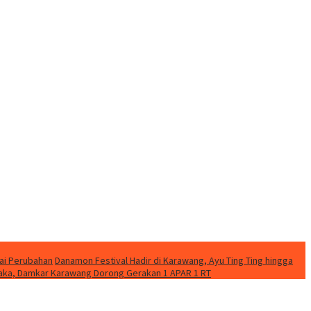
ai Perubahan
Danamon Festival Hadir di Karawang, Ayu Ting Ting hingga
etaka, Damkar Karawang Dorong Gerakan 1 APAR 1 RT