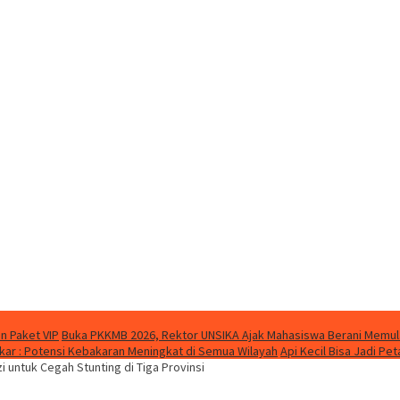
n Paket VIP
Buka PKKMB 2026, Rektor UNSIKA Ajak Mahasiswa Berani Memul
ar : Potensi Kebakaran Meningkat di Semua Wilayah
Api Kecil Bisa Jadi P
untuk Cegah Stunting di Tiga Provinsi