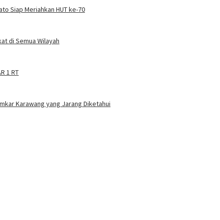
Kato Siap Meriahkan HUT ke-70
at di Semua Wilayah
AR 1 RT
amkar Karawang yang Jarang Diketahui