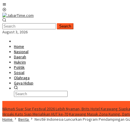
Skip
Mobile
to
Menu
content
Search
August 3, 2026
Home
Nasional
Daerah
Hukrim
Politik
Sosial
Olahraga
Gaya Hidup
BreakingNews
Nikmati Suar Siar Festival 2026 Lebih Nyaman, Brits Hotel Karawang Siapka
Hiroaki Kato Siap Meriahkan HUT ke-70
Karawang Masuk Zona Kuning, Damk
Home
Berita
Nestlé Indonesia Luncurkan Program Pendampingan Gizi 