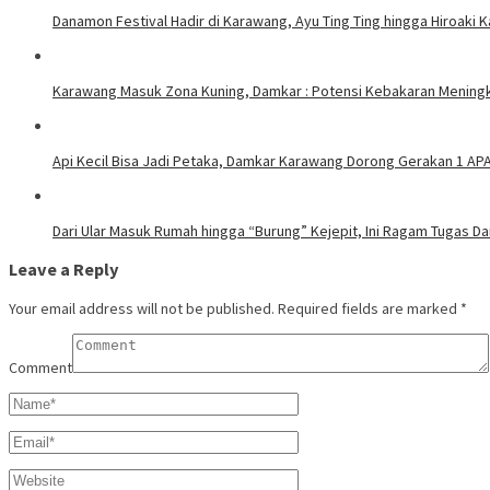
Danamon Festival Hadir di Karawang, Ayu Ting Ting hingga Hiroaki 
Karawang Masuk Zona Kuning, Damkar : Potensi Kebakaran Meningk
Api Kecil Bisa Jadi Petaka, Damkar Karawang Dorong Gerakan 1 AP
Dari Ular Masuk Rumah hingga “Burung” Kejepit, Ini Ragam Tugas D
Leave a Reply
Your email address will not be published.
Required fields are marked
*
Comment