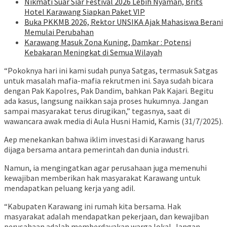
Nikmati Suar Siar Festival 2026 Lebih Nyaman, Brits
Hotel Karawang Siapkan Paket VIP
Buka PKKMB 2026, Rektor UNSIKA Ajak Mahasiswa Berani
Memulai Perubahan
Karawang Masuk Zona Kuning, Damkar : Potensi
Kebakaran Meningkat di Semua Wilayah
“Pokoknya hari ini kami sudah punya Satgas, termasuk Satgas
untuk masalah mafia-mafia rekrutmen ini. Saya sudah bicara
dengan Pak Kapolres, Pak Dandim, bahkan Pak Kajari. Begitu
ada kasus, langsung naikkan saja proses hukumnya. Jangan
sampai masyarakat terus dirugikan,” tegasnya, saat di
wawancara awak media di Aula Husni Hamid, Kamis (31/7/2025).
Aep menekankan bahwa iklim investasi di Karawang harus
dijaga bersama antara pemerintah dan dunia industri.
Namun, ia mengingatkan agar perusahaan juga memenuhi
kewajiban memberikan hak masyarakat Karawang untuk
mendapatkan peluang kerja yang adil.
“Kabupaten Karawang ini rumah kita bersama. Hak
masyarakat adalah mendapatkan pekerjaan, dan kewajiban
perusahaan adalah memberdayakan warga lokal. Jangan