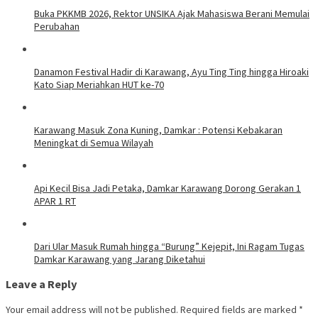
Buka PKKMB 2026, Rektor UNSIKA Ajak Mahasiswa Berani Memulai
Perubahan
Danamon Festival Hadir di Karawang, Ayu Ting Ting hingga Hiroaki
Kato Siap Meriahkan HUT ke-70
Karawang Masuk Zona Kuning, Damkar : Potensi Kebakaran
Meningkat di Semua Wilayah
Api Kecil Bisa Jadi Petaka, Damkar Karawang Dorong Gerakan 1
APAR 1 RT
Dari Ular Masuk Rumah hingga “Burung” Kejepit, Ini Ragam Tugas
Damkar Karawang yang Jarang Diketahui
Leave a Reply
Your email address will not be published.
Required fields are marked
*