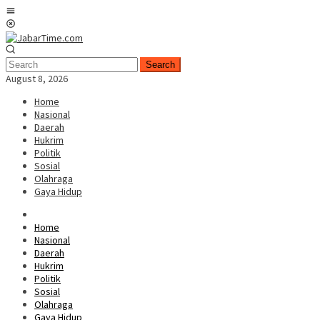
Skip
Mobile
to
Menu
content
Search
August 8, 2026
Home
Nasional
Daerah
Hukrim
Politik
Sosial
Olahraga
Gaya Hidup
Home
Nasional
Daerah
Hukrim
Politik
Sosial
Olahraga
Gaya Hidup