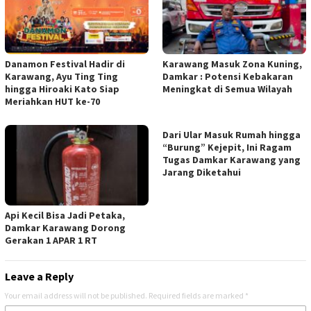
Danamon Festival Hadir di
Karawang Masuk Zona Kuning,
Karawang, Ayu Ting Ting
Damkar : Potensi Kebakaran
hingga Hiroaki Kato Siap
Meningkat di Semua Wilayah
Meriahkan HUT ke-70
Dari Ular Masuk Rumah hingga
“Burung” Kejepit, Ini Ragam
Tugas Damkar Karawang yang
Jarang Diketahui
Api Kecil Bisa Jadi Petaka,
Damkar Karawang Dorong
Gerakan 1 APAR 1 RT
Leave a Reply
Your email address will not be published.
Required fields are marked
*