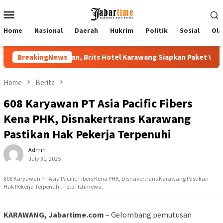
Skip
Mobile
to
Menu
content
Home
Nasional
Daerah
Hukrim
Politik
Sosial
Ola
 2026 Lebih Nyaman, Brits Hotel Karawang Siapkan Paket VIP
BreakingNews
Home
Berita
608 Karyawan PT Asia Pacific Fibers
Kena PHK, Disnakertrans Karawang
Pastikan Hak Pekerja Terpenuhi
Admin
July 31, 2025
608 Karyawan PT Asia Pacific Fibers Kena PHK, Disnakertrans Karawang Pastikan
Hak Pekerja Terpenuhi. Foto : Istimewa.
KARAWANG, Jabartime.com
– Gelombang pemutusan