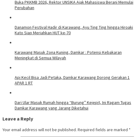
Buka PKKMB 2026, Rektor UNSIKA Ajak Mahasiswa Berani Memulai
Perubahan
Danamon Festival Hadir di Karawang, Ayu Ting Ting hingga Hiroaki
Kato Siap Meriahkan HUT ke-70
Karawang Masuk Zona Kuning, Damkar : Potensi Kebakaran
Meningkat di Semua Wilayah
Api Kecil Bisa Jadi Petaka, Damkar Karawang Dorong Gerakan 1
APAR 1 RT
Dari Ular Masuk Rumah hingga “Burung” Kejepit, Ini Ragam Tugas
Damkar Karawang yang Jarang Diketahui
Leave a Reply
Your email address will not be published.
Required fields are marked
*