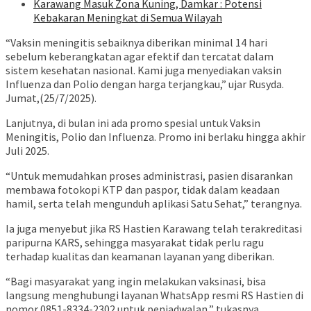
Karawang Masuk Zona Kuning, Damkar : Potensi
Kebakaran Meningkat di Semua Wilayah
“Vaksin meningitis sebaiknya diberikan minimal 14 hari
sebelum keberangkatan agar efektif dan tercatat dalam
sistem kesehatan nasional. Kami juga menyediakan vaksin
Influenza dan Polio dengan harga terjangkau,” ujar Rusyda.
Jumat,(25/7/2025).
Lanjutnya, di bulan ini ada promo spesial untuk Vaksin
Meningitis, Polio dan Influenza. Promo ini berlaku hingga akhir
Juli 2025.
“Untuk memudahkan proses administrasi, pasien disarankan
membawa fotokopi KTP dan paspor, tidak dalam keadaan
hamil, serta telah mengunduh aplikasi Satu Sehat,” terangnya.
Ia juga menyebut jika RS Hastien Karawang telah terakreditasi
paripurna KARS, sehingga masyarakat tidak perlu ragu
terhadap kualitas dan keamanan layanan yang diberikan.
“Bagi masyarakat yang ingin melakukan vaksinasi, bisa
langsung menghubungi layanan WhatsApp resmi RS Hastien di
nomor 0851-8334-2302 untuk penjadwalan,” tukasnya.