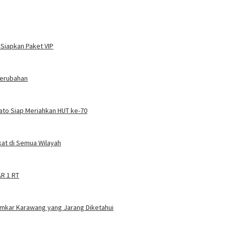
 Siapkan Paket VIP
Perubahan
Kato Siap Meriahkan HUT ke-70
at di Semua Wilayah
AR 1 RT
amkar Karawang yang Jarang Diketahui