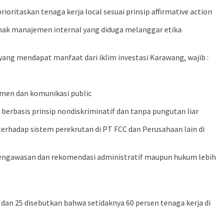
ritaskan tenaga kerja local sesuai prinsip affirmative action
hak manajemen internal yang diduga melanggar etika
ng mendapat manfaat dari iklim investasi Karawang, wajib :
tmen dan komunikasi public
erbasis prinsip nondiskriminatif dan tanpa pungutan liar
rhadap sistem perekrutan di PT FCC dan Perusahaan lain di
pengawasan dan rekomendasi administratif maupun hukum lebih
an 25 disebutkan bahwa setidaknya 60 persen tenaga kerja di