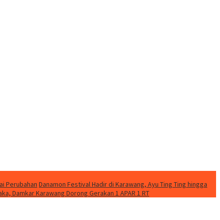
ai Perubahan
Danamon Festival Hadir di Karawang, Ayu Ting Ting hingga
etaka, Damkar Karawang Dorong Gerakan 1 APAR 1 RT