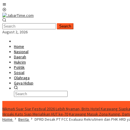
Skip
Mobile
to
Menu
content
Search
August 2, 2026
Home
Nasional
Daerah
Hukrim
Politik
Sosial
Olahraga
Gaya Hidup
BreakingNews
Nikmati Suar Siar Festival 2026 Lebih Nyaman, Brits Hotel Karawang Siapka
Hiroaki Kato Siap Meriahkan HUT ke-70
Karawang Masuk Zona Kuning, Damk
Home
Berita
DPRD Desak PT FCC Evaluasi Rekrutmen dan PHK HRD 