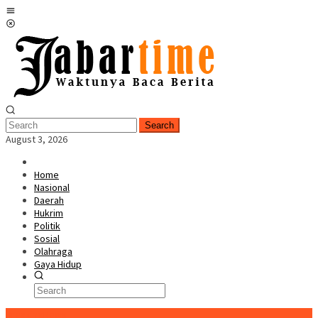
Skip
Mobile
to
Menu
content
Search
August 3, 2026
Home
Nasional
Daerah
Hukrim
Politik
Sosial
Olahraga
Gaya Hidup
BreakingNews