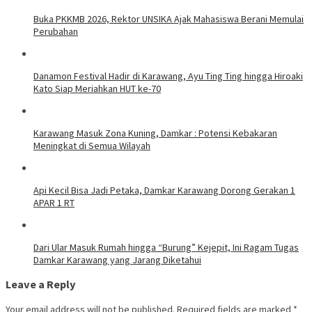
Buka PKKMB 2026, Rektor UNSIKA Ajak Mahasiswa Berani Memulai
Perubahan
Danamon Festival Hadir di Karawang, Ayu Ting Ting hingga Hiroaki
Kato Siap Meriahkan HUT ke-70
Karawang Masuk Zona Kuning, Damkar : Potensi Kebakaran
Meningkat di Semua Wilayah
Api Kecil Bisa Jadi Petaka, Damkar Karawang Dorong Gerakan 1
APAR 1 RT
Dari Ular Masuk Rumah hingga “Burung” Kejepit, Ini Ragam Tugas
Damkar Karawang yang Jarang Diketahui
Leave a Reply
Your email address will not be published.
Required fields are marked
*