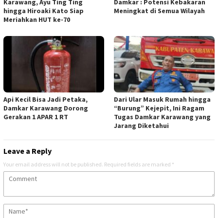
Karawang, Ayu Ting Ting
Damkar : Potensi Kebakaran
hingga Hiroaki Kato Siap
Meningkat di Semua Wilayah
Meriahkan HUT ke-70
Api Kecil Bisa Jadi Petaka,
Dari Ular Masuk Rumah hingga
Damkar Karawang Dorong
“Burung” Kejepit, Ini Ragam
Gerakan 1 APAR 1 RT
Tugas Damkar Karawang yang
Jarang Diketahui
Leave a Reply
Your email address will not be published.
Required fields are marked
*