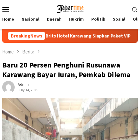
Skip
Mobile
to
Menu
content
Home
Nasional
Daerah
Hukrim
Politik
Sosial
Ola
l Karawang Siapkan Paket VIP
BreakingNews
Buka PKKMB 2026, Rektor UN
Home
Berita
Baru 20 Persen Penghuni Rusunawa
Karawang Bayar Iuran, Pemkab Dilema
Admin
July 14, 2025