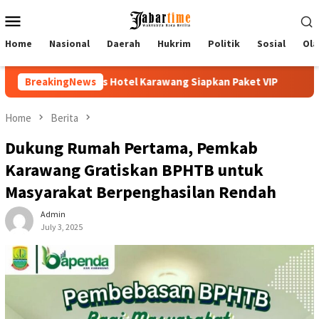
Skip
Mobile
to
Menu
content
Home
Nasional
Daerah
Hukrim
Politik
Sosial
Ola
arawang Siapkan Paket VIP
BreakingNews
Buka PKKMB 2026, Rektor UNSIK
Home
Berita
Dukung Rumah Pertama, Pemkab
Karawang Gratiskan BPHTB untuk
Masyarakat Berpenghasilan Rendah
Admin
July 3, 2025