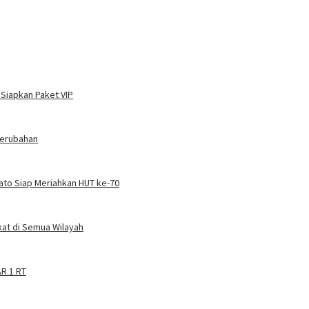
 Siapkan Paket VIP
Perubahan
Kato Siap Meriahkan HUT ke-70
at di Semua Wilayah
AR 1 RT