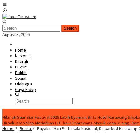
Skip
Mobile
to
Menu
content
Search
August 3, 2026
Home
Nasional
Daerah
Hukrim
Politik
Sosial
Olahraga
Gaya Hidup
BreakingNews
Nikmati Suar Siar Festival 2026 Lebih Nyaman, Brits Hotel Karawang Siapka
Hiroaki Kato Siap Meriahkan HUT ke-70
Karawang Masuk Zona Kuning, Damk
Home
Berita
Rayakan Hari Purbakala Nasional, Disparbud Karawang 