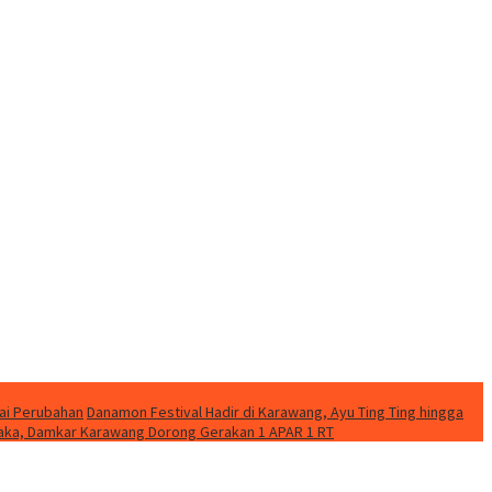
ai Perubahan
Danamon Festival Hadir di Karawang, Ayu Ting Ting hingga
etaka, Damkar Karawang Dorong Gerakan 1 APAR 1 RT