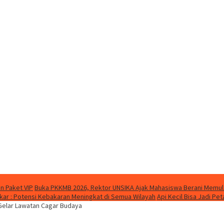
n Paket VIP
Buka PKKMB 2026, Rektor UNSIKA Ajak Mahasiswa Berani Memul
ar : Potensi Kebakaran Meningkat di Semua Wilayah
Api Kecil Bisa Jadi P
Gelar Lawatan Cagar Budaya