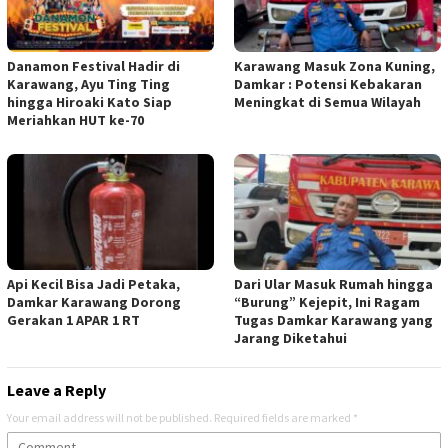
Danamon Festival Hadir di
Karawang Masuk Zona Kuning,
Karawang, Ayu Ting Ting
Damkar : Potensi Kebakaran
hingga Hiroaki Kato Siap
Meningkat di Semua Wilayah
Meriahkan HUT ke-70
Api Kecil Bisa Jadi Petaka,
Dari Ular Masuk Rumah hingga
Damkar Karawang Dorong
“Burung” Kejepit, Ini Ragam
Gerakan 1 APAR 1 RT
Tugas Damkar Karawang yang
Jarang Diketahui
Leave a Reply
Your email address will not be published.
Required fields are marked
*