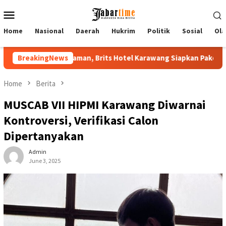
Skip
Mobile
to
Menu
content
Home
Nasional
Daerah
Hukrim
Politik
Sosial
Ola
ts Hotel Karawang Siapkan Paket VIP
BreakingNews
Buka PKKMB 2026, Re
Home
Berita
MUSCAB VII HIPMI Karawang Diwarnai
Kontroversi, Verifikasi Calon
Dipertanyakan
Admin
June 3, 2025