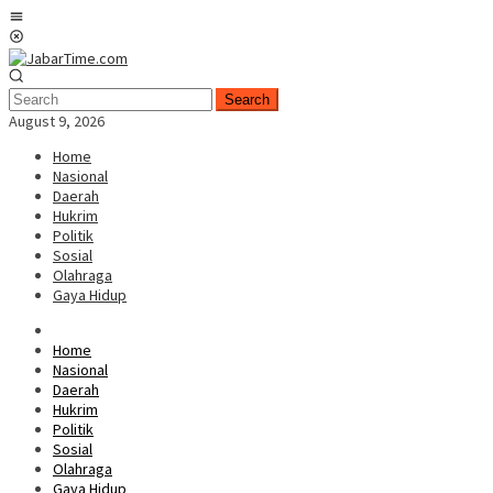
Skip
Mobile
to
Menu
content
Search
August 9, 2026
Home
Nasional
Daerah
Hukrim
Politik
Sosial
Olahraga
Gaya Hidup
Home
Nasional
Daerah
Hukrim
Politik
Sosial
Olahraga
Gaya Hidup