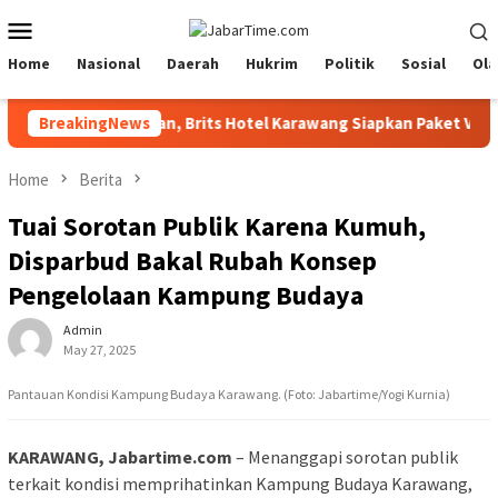
Skip
Mobile
to
Menu
content
Home
Nasional
Daerah
Hukrim
Politik
Sosial
Ola
l 2026 Lebih Nyaman, Brits Hotel Karawang Siapkan Paket VIP
BreakingNews
Home
Berita
Tuai Sorotan Publik Karena Kumuh,
Disparbud Bakal Rubah Konsep
Pengelolaan Kampung Budaya
Admin
May 27, 2025
Pantauan Kondisi Kampung Budaya Karawang. (Foto: Jabartime/Yogi Kurnia)
KARAWANG, Jabartime.com
– Menanggapi sorotan publik
terkait kondisi memprihatinkan Kampung Budaya Karawang,