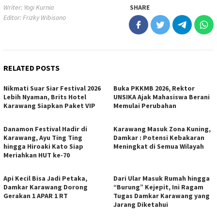
Writer: Yogi Kurnia
SHARE
Editor: Frizky Wibisono
RELATED POSTS
Nikmati Suar Siar Festival 2026
Buka PKKMB 2026, Rektor
Lebih Nyaman, Brits Hotel
UNSIKA Ajak Mahasiswa Berani
Karawang Siapkan Paket VIP
Memulai Perubahan
Danamon Festival Hadir di
Karawang Masuk Zona Kuning,
Karawang, Ayu Ting Ting
Damkar : Potensi Kebakaran
hingga Hiroaki Kato Siap
Meningkat di Semua Wilayah
Meriahkan HUT ke-70
Api Kecil Bisa Jadi Petaka,
Dari Ular Masuk Rumah hingga
Damkar Karawang Dorong
“Burung” Kejepit, Ini Ragam
Gerakan 1 APAR 1 RT
Tugas Damkar Karawang yang
Jarang Diketahui