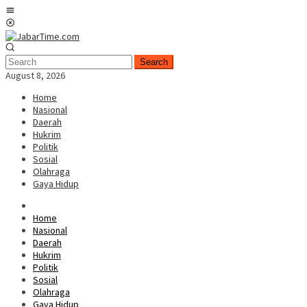
Skip
Mobile
to
Menu
content
Search
August 8, 2026
Home
Nasional
Daerah
Hukrim
Politik
Sosial
Olahraga
Gaya Hidup
Home
Nasional
Daerah
Hukrim
Politik
Sosial
Olahraga
Gaya Hidup