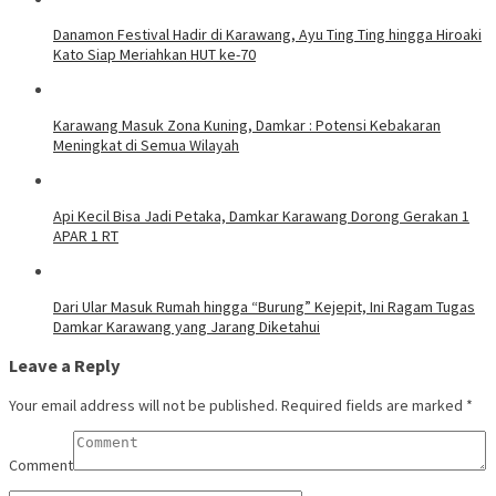
Danamon Festival Hadir di Karawang, Ayu Ting Ting hingga Hiroaki
Kato Siap Meriahkan HUT ke-70
Karawang Masuk Zona Kuning, Damkar : Potensi Kebakaran
Meningkat di Semua Wilayah
Api Kecil Bisa Jadi Petaka, Damkar Karawang Dorong Gerakan 1
APAR 1 RT
Dari Ular Masuk Rumah hingga “Burung” Kejepit, Ini Ragam Tugas
Damkar Karawang yang Jarang Diketahui
Leave a Reply
Your email address will not be published.
Required fields are marked
*
Comment