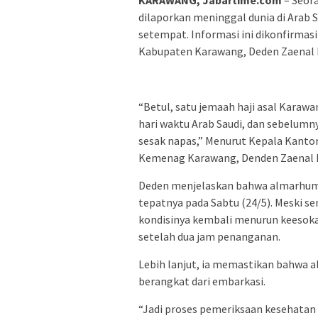
KARAWANG, Jabartime.com
– Seor
dilaporkan meninggal dunia di Arab 
setempat. Informasi ini dikonfirm
Kabupaten Karawang, Deden Zaenal 
“Betul, satu jemaah haji asal Karaw
hari waktu Arab Saudi, dan sebelumn
sesak napas,” Menurut Kepala Kant
Kemenag Karawang, Denden Zaenal M
Deden menjelaskan bahwa almarhuma
tepatnya pada Sabtu (24/5). Meski
kondisinya kembali menurun keesoka
setelah dua jam penanganan.
Lebih lanjut, ia memastikan bahwa 
berangkat dari embarkasi.
“Jadi proses pemeriksaan kesehatan j