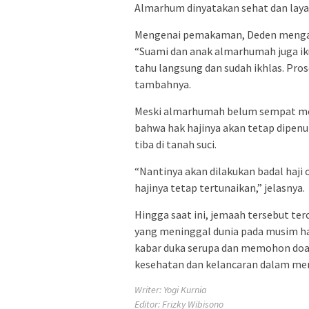
Almarhum dinyatakan sehat dan laya
Mengenai pemakaman, Deden mengata
“Suami dan anak almarhumah juga iku
tahu langsung dan sudah ikhlas. Pros
tambahnya.
Meski almarhumah belum sempat men
bahwa hak hajinya akan tetap dipenuhi
tiba di tanah suci.
“Nantinya akan dilakukan badal haji 
hajinya tetap tertunaikan,” jelasnya.
Hingga saat ini, jemaah tersebut te
yang meninggal dunia pada musim haj
kabar duka serupa dan memohon doa 
kesehatan dan kelancaran dalam men
Writer: Yogi Kurnia
Editor: Frizky Wibisono