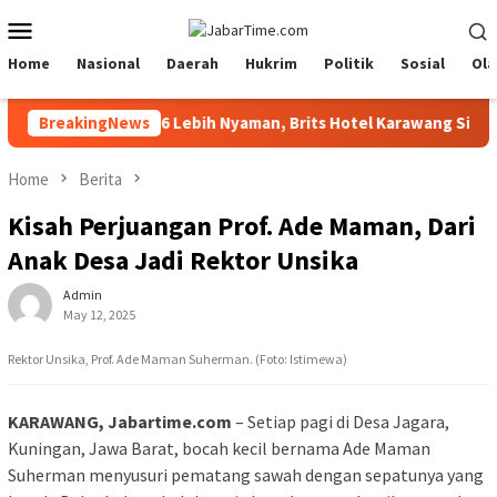
Skip
Mobile
to
Menu
content
Home
Nasional
Daerah
Hukrim
Politik
Sosial
Ola
r Siar Festival 2026 Lebih Nyaman, Brits Hotel Karawang Siapkan 
BreakingNews
Home
Berita
Kisah Perjuangan Prof. Ade Maman, Dari
Anak Desa Jadi Rektor Unsika
Admin
May 12, 2025
Rektor Unsika, Prof. Ade Maman Suherman. (Foto: Istimewa)
KARAWANG, Jabartime.com
– Setiap pagi di Desa Jagara,
Kuningan, Jawa Barat, bocah kecil bernama Ade Maman
Suherman menyusuri pematang sawah dengan sepatunya yang