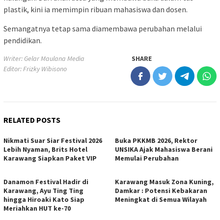
plastik, kini ia memimpin ribuan mahasiswa dan dosen.
Semangatnya tetap sama diamembawa perubahan melalui
pendidikan.
Writer: Gelar Maulana Media
SHARE
Editor: Frizky Wibisono
RELATED POSTS
Nikmati Suar Siar Festival 2026
Buka PKKMB 2026, Rektor
Lebih Nyaman, Brits Hotel
UNSIKA Ajak Mahasiswa Berani
Karawang Siapkan Paket VIP
Memulai Perubahan
Danamon Festival Hadir di
Karawang Masuk Zona Kuning,
Karawang, Ayu Ting Ting
Damkar : Potensi Kebakaran
hingga Hiroaki Kato Siap
Meningkat di Semua Wilayah
Meriahkan HUT ke-70