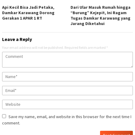
Api Kecil Bisa Jadi Petaka,
Dari Ular Masuk Rumah hingga
Damkar Karawang Dorong
“Burung” Kejepit, Ini Ragam
Gerakan 1 APAR 1 RT
Tugas Damkar Karawang yang
Jarang Diketahui
Leave a Reply
Your email address will not be published.
Required fields are marked
*
Save my name, email, and website in this browser for the next time I
comment.