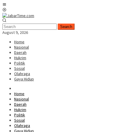
Skip
Mobile
to
Menu
content
Search
August 9, 2026
Home
Nasional
Daerah
Hukrim
Politik
Sosial
Olahraga
Gaya Hidup
Home
Nasional
Daerah
Hukrim
Politik
Sosial
Olahraga
Gaya Hidup