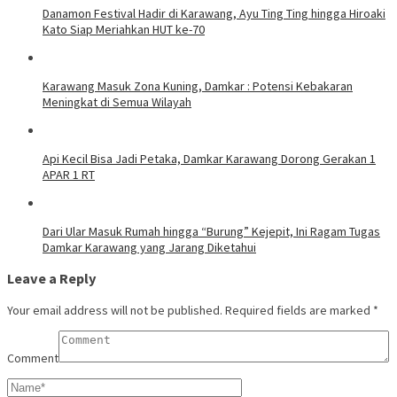
Danamon Festival Hadir di Karawang, Ayu Ting Ting hingga Hiroaki
Kato Siap Meriahkan HUT ke-70
Karawang Masuk Zona Kuning, Damkar : Potensi Kebakaran
Meningkat di Semua Wilayah
Api Kecil Bisa Jadi Petaka, Damkar Karawang Dorong Gerakan 1
APAR 1 RT
Dari Ular Masuk Rumah hingga “Burung” Kejepit, Ini Ragam Tugas
Damkar Karawang yang Jarang Diketahui
Leave a Reply
Your email address will not be published.
Required fields are marked
*
Comment