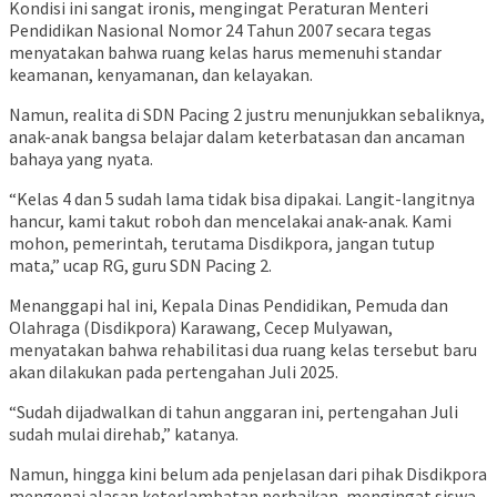
Kondisi ini sangat ironis, mengingat Peraturan Menteri
Pendidikan Nasional Nomor 24 Tahun 2007 secara tegas
menyatakan bahwa ruang kelas harus memenuhi standar
keamanan, kenyamanan, dan kelayakan.
Namun, realita di SDN Pacing 2 justru menunjukkan sebaliknya,
anak-anak bangsa belajar dalam keterbatasan dan ancaman
bahaya yang nyata.
“Kelas 4 dan 5 sudah lama tidak bisa dipakai. Langit-langitnya
hancur, kami takut roboh dan mencelakai anak-anak. Kami
mohon, pemerintah, terutama Disdikpora, jangan tutup
mata,” ucap RG, guru SDN Pacing 2.
Menanggapi hal ini, Kepala Dinas Pendidikan, Pemuda dan
Olahraga (Disdikpora) Karawang, Cecep Mulyawan,
menyatakan bahwa rehabilitasi dua ruang kelas tersebut baru
akan dilakukan pada pertengahan Juli 2025.
“Sudah dijadwalkan di tahun anggaran ini, pertengahan Juli
sudah mulai direhab,” katanya.
Namun, hingga kini belum ada penjelasan dari pihak Disdikpora
mengenai alasan keterlambatan perbaikan, mengingat siswa