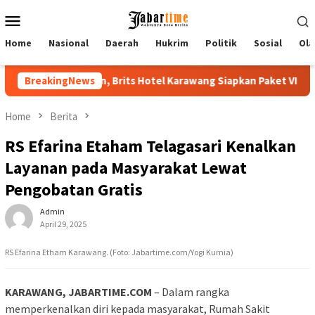
Skip
Mobile
to
Menu
content
Home
Nasional
Daerah
Hukrim
Politik
Sosial
Ola
 Hotel Karawang Siapkan Paket VIP
BreakingNews
Buka PKKMB 2026, Rekt
Home
Berita
RS Efarina Etaham Telagasari Kenalkan
Layanan pada Masyarakat Lewat
Pengobatan Gratis
Admin
April 29, 2025
RS Efarina Etham Karawang. (Foto: Jabartime.com/Yogi Kurnia)
KARAWANG, JABARTIME.COM
– Dalam rangka
memperkenalkan diri kepada masyarakat, Rumah Sakit