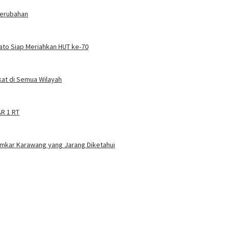
Perubahan
Kato Siap Meriahkan HUT ke-70
at di Semua Wilayah
AR 1 RT
amkar Karawang yang Jarang Diketahui