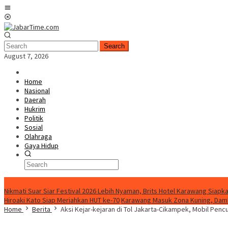
Skip
Mobile
to
Menu
content
Search
August 7, 2026
Home
Nasional
Daerah
Hukrim
Politik
Sosial
Olahraga
Gaya Hidup
BreakingNews
Nikmati Suar Siar Festival 2026 Lebih Nyaman, Brits Hotel Karawang Siapka
Hiroaki Kato Siap Meriahkan HUT ke-70
Karawang Masuk Zona Kuning, Damk
Home
Berita
Aksi Kejar-kejaran di Tol Jakarta-Cikampek, Mobil Penc