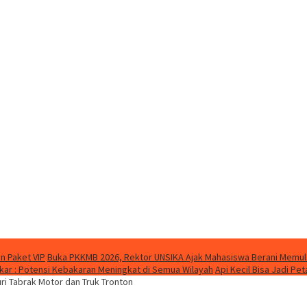
n Paket VIP
Buka PKKMB 2026, Rektor UNSIKA Ajak Mahasiswa Berani Memul
ar : Potensi Kebakaran Meningkat di Semua Wilayah
Api Kecil Bisa Jadi P
uri Tabrak Motor dan Truk Tronton