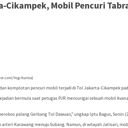
rta-Cikampek, Mobil Pencuri Tab
ime.com/Yogi Kurnia)
i dan komplotan pencuri mobil terjadi di Tol Jakarta-Cikampek pa
 kejadian bermula saat petugas PJR mencurigai sebuah mobil Ava
enerobos palang Gerbang Tol Dawuan,” ungkap Iptu Bagus, Senin (
an arteri Karawang menuju Subang. Namun, di wilayah Jatisari, mob