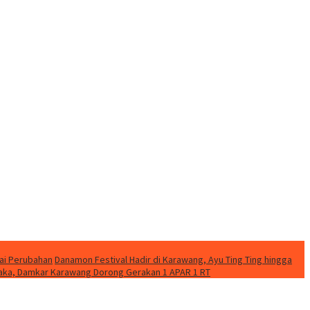
ai Perubahan
Danamon Festival Hadir di Karawang, Ayu Ting Ting hingga
etaka, Damkar Karawang Dorong Gerakan 1 APAR 1 RT