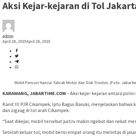
Aksi Kejar-kejaran di Tol Jaka
admin
April 28, 2025
April 28, 2025
Mobil Pencuri Hancur Tabrak Motor dan Truk Tronton. (Foto: Jabart
KARAWANG, JABARTIME.COM
– Aksi kejar-kejaran antara polis
Kanit III PJR Cikampek, Iptu Bagus Basuki, menjelaskan bahwa
dan zigzag di tol arah Cikampek.
“Saat dikejar, mobil tersebut justru makin ngebut dan nekat m
Setelah keluar tol, mobil berisi empat orang itu melintas di jal