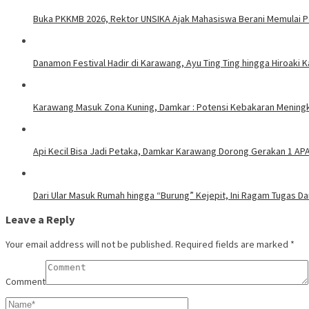
Buka PKKMB 2026, Rektor UNSIKA Ajak Mahasiswa Berani Memulai 
Danamon Festival Hadir di Karawang, Ayu Ting Ting hingga Hiroaki 
Karawang Masuk Zona Kuning, Damkar : Potensi Kebakaran Meningk
Api Kecil Bisa Jadi Petaka, Damkar Karawang Dorong Gerakan 1 AP
Dari Ular Masuk Rumah hingga “Burung” Kejepit, Ini Ragam Tugas D
Leave a Reply
Your email address will not be published.
Required fields are marked
*
Comment