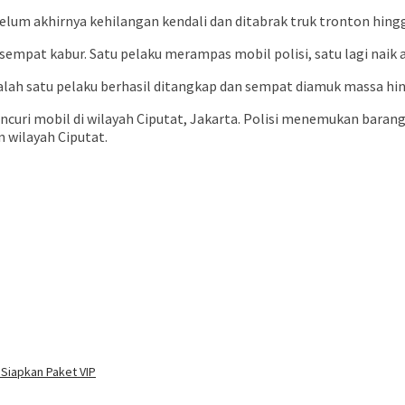
um akhirnya kehilangan kendali dan ditabrak truk tronton hingg
mpat kabur. Satu pelaku merampas mobil polisi, satu lagi naik 
“Salah satu pelaku berhasil ditangkap dan sempat diamuk massa hi
ncuri mobil di wilayah Ciputat, Jakarta. Polisi menemukan barang
n wilayah Ciputat.
 Siapkan Paket VIP