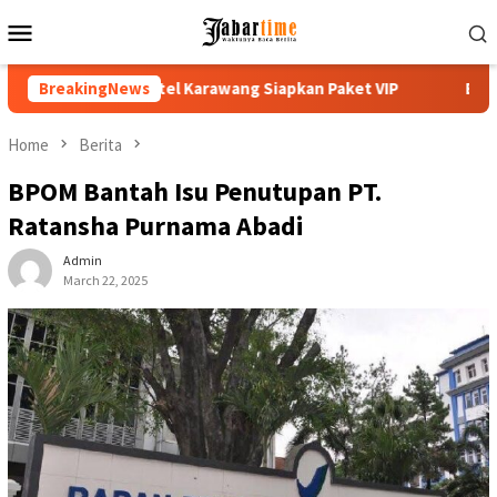
Skip
Mobile
to
Menu
content
ang Siapkan Paket VIP
BreakingNews
Buka PKKMB 2026, Rektor UNSIKA A
Home
Berita
BPOM Bantah Isu Penutupan PT.
Ratansha Purnama Abadi
Admin
March 22, 2025