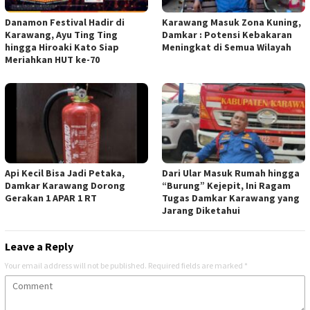
Danamon Festival Hadir di
Karawang Masuk Zona Kuning,
Karawang, Ayu Ting Ting
Damkar : Potensi Kebakaran
hingga Hiroaki Kato Siap
Meningkat di Semua Wilayah
Meriahkan HUT ke-70
Api Kecil Bisa Jadi Petaka,
Dari Ular Masuk Rumah hingga
Damkar Karawang Dorong
“Burung” Kejepit, Ini Ragam
Gerakan 1 APAR 1 RT
Tugas Damkar Karawang yang
Jarang Diketahui
Leave a Reply
Your email address will not be published.
Required fields are marked
*