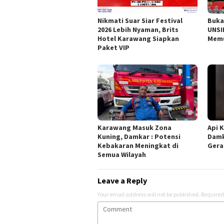
Nikmati Suar Siar Festival
Buka
2026 Lebih Nyaman, Brits
UNSI
Hotel Karawang Siapkan
Memu
Paket VIP
Karawang Masuk Zona
Api K
Kuning, Damkar : Potensi
Damk
Kebakaran Meningkat di
Gera
Semua Wilayah
Leave a Reply
Your email address will not be published.
Required