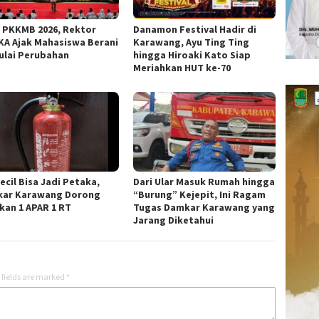
 PKKMB 2026, Rektor
Danamon Festival Hadir di
KA Ajak Mahasiswa Berani
Karawang, Ayu Ting Ting
lai Perubahan
hingga Hiroaki Kato Siap
Meriahkan HUT ke-70
ecil Bisa Jadi Petaka,
Dari Ular Masuk Rumah hingga
ar Karawang Dorong
“Burung” Kejepit, Ini Ragam
kan 1 APAR 1 RT
Tugas Damkar Karawang yang
Jarang Diketahui
 fields are marked
*