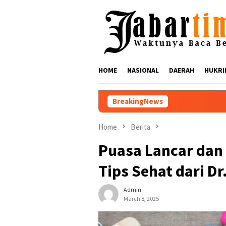
Skip
to
content
HOME
NASIONAL
DAERAH
HUKRI
BreakingNews
Nikmati Suar Siar Festiv
Home
Berita
Puasa Lancar dan 
Tips Sehat dari Dr
Admin
March 8, 2025