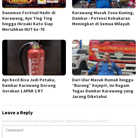
Danamon Festival Hadir di
Karawang Masuk Zona Kuning,
Karawang, Ayu Ting Ting
Damkar : Potensi Kebakaran
hingga Hiroaki Kato Siap
Meningkat di Semua Wilayah
Meriahkan HUT ke-70
Api Kecil Bisa Jadi Petaka,
Dari Ular Masuk Rumah hingga
Damkar Karawang Dorong
“Burung” Kejepit, Ini Ragam
Gerakan 1 APAR 1 RT
Tugas Damkar Karawang yang
Jarang Diketahui
Leave a Reply
Your email address will not be published.
Required fields are marked
*