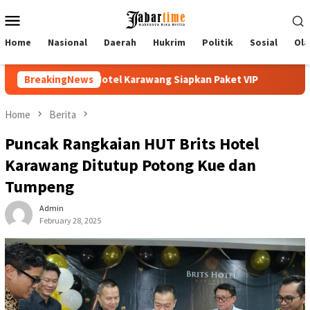
Skip
Mobile
to
Menu
content
Home
Nasional
Daerah
Hukrim
Politik
Sosial
Ola
rawang Siapkan Paket VIP
BreakingNews
Buka PKKMB 2026, Rektor UNSIK
Home
Berita
Puncak Rangkaian HUT Brits Hotel
Karawang Ditutup Potong Kue dan
Tumpeng
Admin
February 28, 2025