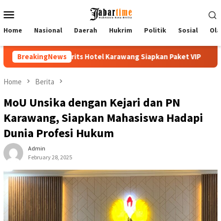
Skip
Mobile
to
Menu
content
Home
Nasional
Daerah
Hukrim
Politik
Sosial
Ola
s Hotel Karawang Siapkan Paket VIP
BreakingNews
Buka PKKMB 2026, Re
Home
Berita
MoU Unsika dengan Kejari dan PN
Karawang, Siapkan Mahasiswa Hadapi
Dunia Profesi Hukum
Admin
February 28, 2025