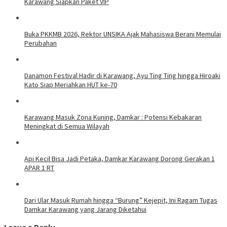
Karawang Siapkan Paket VIP
Buka PKKMB 2026, Rektor UNSIKA Ajak Mahasiswa Berani Memulai
Perubahan
Danamon Festival Hadir di Karawang, Ayu Ting Ting hingga Hiroaki
Kato Siap Meriahkan HUT ke-70
Karawang Masuk Zona Kuning, Damkar : Potensi Kebakaran
Meningkat di Semua Wilayah
Api Kecil Bisa Jadi Petaka, Damkar Karawang Dorong Gerakan 1
APAR 1 RT
Dari Ular Masuk Rumah hingga “Burung” Kejepit, Ini Ragam Tugas
Damkar Karawang yang Jarang Diketahui