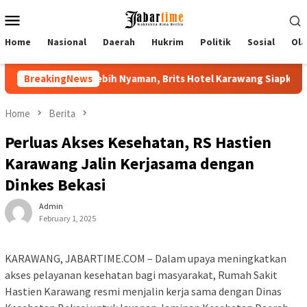
Skip
Mobile
to
Menu
content
Home
Nasional
Daerah
Hukrim
Politik
Sosial
Ola
ar Festival 2026 Lebih Nyaman, Brits Hotel Karawang Siapkan Pake
BreakingNews
Home
Berita
Perluas Akses Kesehatan, RS Hastien
Karawang Jalin Kerjasama dengan
Dinkes Bekasi
Admin
February 1, 2025
KARAWANG, JABARTIME.COM – Dalam upaya meningkatkan
akses pelayanan kesehatan bagi masyarakat, Rumah Sakit
Hastien Karawang resmi menjalin kerja sama dengan Dinas