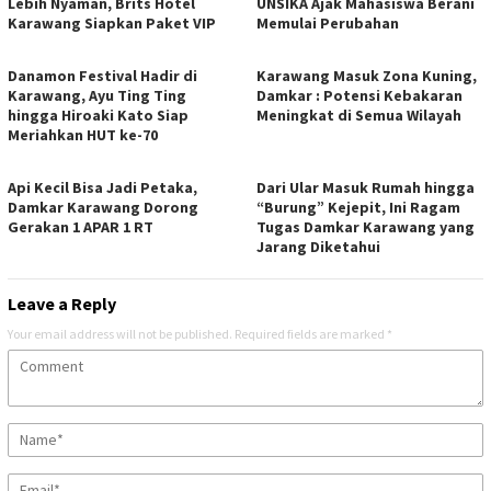
Lebih Nyaman, Brits Hotel
UNSIKA Ajak Mahasiswa Berani
Karawang Siapkan Paket VIP
Memulai Perubahan
Danamon Festival Hadir di
Karawang Masuk Zona Kuning,
Karawang, Ayu Ting Ting
Damkar : Potensi Kebakaran
hingga Hiroaki Kato Siap
Meningkat di Semua Wilayah
Meriahkan HUT ke-70
Api Kecil Bisa Jadi Petaka,
Dari Ular Masuk Rumah hingga
Damkar Karawang Dorong
“Burung” Kejepit, Ini Ragam
Gerakan 1 APAR 1 RT
Tugas Damkar Karawang yang
Jarang Diketahui
Leave a Reply
Your email address will not be published.
Required fields are marked
*