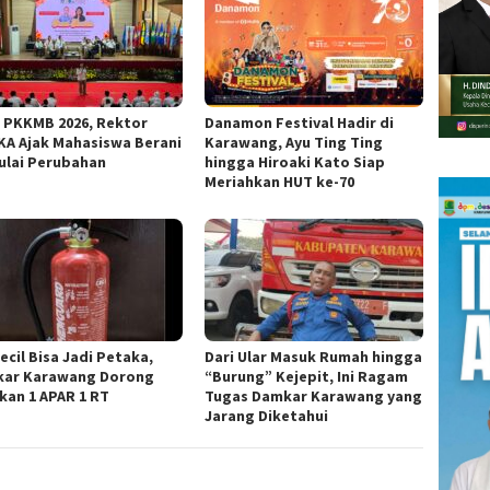
 PKKMB 2026, Rektor
Danamon Festival Hadir di
KA Ajak Mahasiswa Berani
Karawang, Ayu Ting Ting
lai Perubahan
hingga Hiroaki Kato Siap
Meriahkan HUT ke-70
ecil Bisa Jadi Petaka,
Dari Ular Masuk Rumah hingga
ar Karawang Dorong
“Burung” Kejepit, Ini Ragam
kan 1 APAR 1 RT
Tugas Damkar Karawang yang
Jarang Diketahui