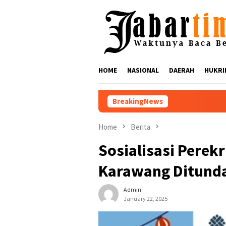
Skip
to
content
HOME
NASIONAL
DAERAH
HUKRI
BreakingNews
Nikmati Suar Siar Fest
Home
Berita
Sosialisasi Perek
Karawang Ditunda
Admin
January 22, 2025