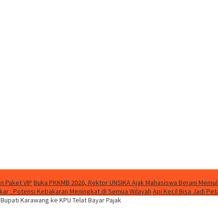
n Paket VIP
Buka PKKMB 2026, Rektor UNSIKA Ajak Mahasiswa Berani Memul
ar : Potensi Kebakaran Meningkat di Semua Wilayah
Api Kecil Bisa Jadi P
Bupati Karawang ke KPU Telat Bayar Pajak