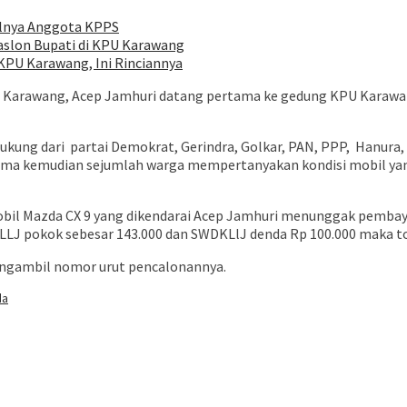
alnya Anggota KPPS
aslon Bupati di KPU Karawang
 KPU Karawang, Ini Rinciannya
 Karawang, Acep Jamhuri datang pertama ke gedung KPU Karawang
ukung dari partai Demokrat, Gerindra, Golkar, PAN, PPP, Hanura
ama kemudian sejumlah warga mempertanyakan kondisi mobil yan
obil Mazda CX 9 yang dikendarai Acep Jamhuri menunggak pembay
J pokok sebesar 143.000 dan SWDKLlJ denda Rp 100.000 maka total
engambil nomor urut pencalonannya.
da