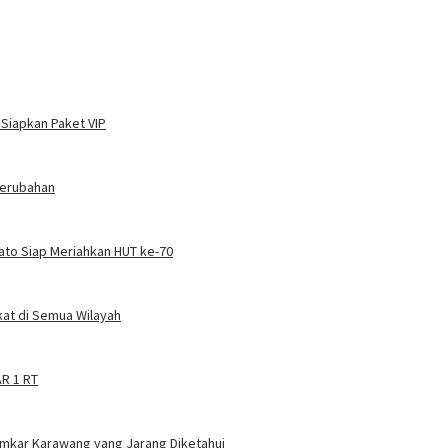
 Siapkan Paket VIP
Perubahan
Kato Siap Meriahkan HUT ke-70
at di Semua Wilayah
AR 1 RT
amkar Karawang yang Jarang Diketahui