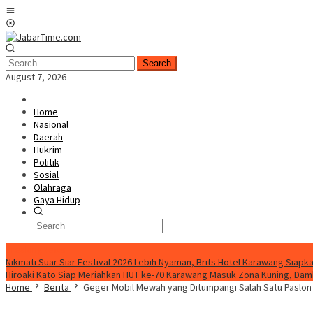
Skip
Mobile
to
Menu
content
Search
August 7, 2026
Home
Nasional
Daerah
Hukrim
Politik
Sosial
Olahraga
Gaya Hidup
BreakingNews
Nikmati Suar Siar Festival 2026 Lebih Nyaman, Brits Hotel Karawang Siapka
Hiroaki Kato Siap Meriahkan HUT ke-70
Karawang Masuk Zona Kuning, Damk
Home
Berita
Geger Mobil Mewah yang Ditumpangi Salah Satu Paslon 