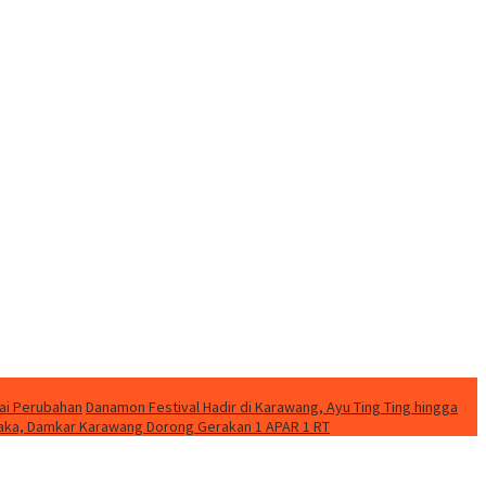
ai Perubahan
Danamon Festival Hadir di Karawang, Ayu Ting Ting hingga
etaka, Damkar Karawang Dorong Gerakan 1 APAR 1 RT