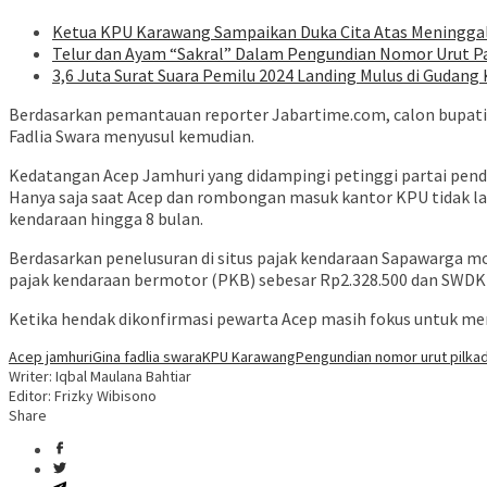
Ketua KPU Karawang Sampaikan Duka Cita Atas Meningg
Telur dan Ayam “Sakral” Dalam Pengundian Nomor Urut P
3,6 Juta Surat Suara Pemilu 2024 Landing Mulus di Gudang
Berdasarkan pemantauan reporter Jabartime.com, calon bupati
Fadlia Swara menyusul kemudian.
Kedatangan Acep Jamhuri yang didampingi petinggi partai pend
Hanya saja saat Acep dan rombongan masuk kantor KPU tidak l
kendaraan hingga 8 bulan.
Berdasarkan penelusuran di situs pajak kendaraan Sapawarga m
pajak kendaraan bermotor (PKB) sebesar Rp2.328.500 dan SWDKLL
Ketika hendak dikonfirmasi pewarta Acep masih fokus untuk m
Acep jamhuri
Gina fadlia swara
KPU Karawang
Pengundian nomor urut pilka
Writer: Iqbal Maulana Bahtiar
Editor: Frizky Wibisono
Share