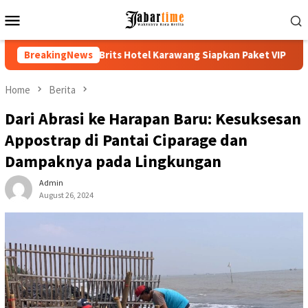
Skip
Mobile
to
Menu
content
l Karawang Siapkan Paket VIP
BreakingNews
Buka PKKMB 2026, Rektor U
Home
Berita
Dari Abrasi ke Harapan Baru: Kesuksesan
Appostrap di Pantai Ciparage dan
Dampaknya pada Lingkungan
Admin
August 26, 2024