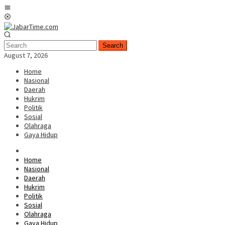
Skip
Mobile
to
Menu
content
Search
August 7, 2026
Home
Nasional
Daerah
Hukrim
Politik
Sosial
Olahraga
Gaya Hidup
Home
Nasional
Daerah
Hukrim
Politik
Sosial
Olahraga
Gaya Hidup