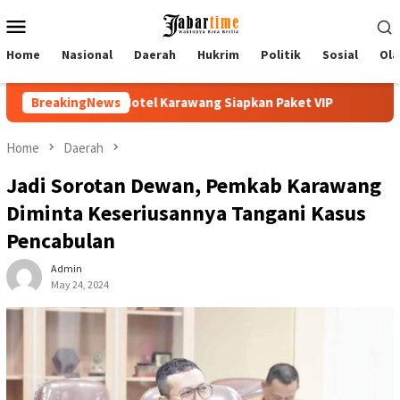
Skip
Mobile
to
Menu
content
Home
Nasional
Daerah
Hukrim
Politik
Sosial
Ola
awang Siapkan Paket VIP
BreakingNews
Buka PKKMB 2026, Rektor UNSIKA
Home
Daerah
Jadi Sorotan Dewan, Pemkab Karawang
Diminta Keseriusannya Tangani Kasus
Pencabulan
Admin
May 24, 2024