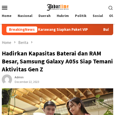
Skip
Mobile
to
Menu
content
Home
Nasional
Daerah
Hukrim
Politik
Sosial
Ola
 Siapkan Paket VIP
BreakingNews
Buka PKKMB 2026, Rektor UNSIKA Ajak
Home
Berita
Hadirkan Kapasitas Baterai dan RAM
Besar, Samsung Galaxy A05s Siap Temani
Aktivitas Gen Z
Admin
December 22, 2023