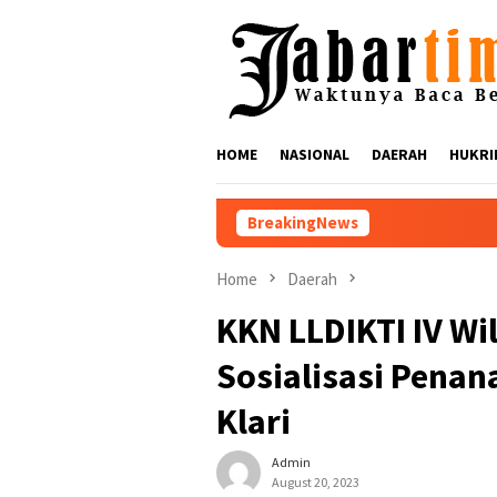
Skip
to
content
HOME
NASIONAL
DAERAH
HUKRI
BreakingNews
Nikmati Suar Siar Fes
Home
Daerah
KKN LLDIKTI IV Wi
Sosialisasi Penan
Klari
Admin
August 20, 2023