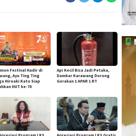
mon Festival Hadir di
Api Kecil Bisa Jadi Petaka,
wang, Ayu Ting Ting
Damkar Karawang Dorong
ga Hiroaki Kato Siap
Gerakan 1 APAR 1 RT
ahkan HUT ke-70
Apresiasi Program LKS
Apresiasi Program LKS Gratis