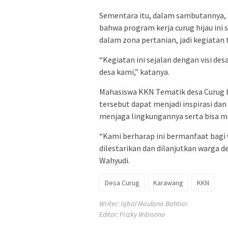
Sementara itu, dalam sambutannya, 
bahwa program kerja curug hijau in
dalam zona pertanian, jadi kegiatan 
“Kegiatan ini sejalan dengan visi de
desa kami,” katanya.
Mahasiswa KKN Tematik desa Curug 
tersebut dapat menjadi inspirasi dan
menjaga lingkungannya serta bisa m
“Kami berharap ini bermanfaat bagi 
dilestarikan dan dilanjutkan warga 
Wahyudi.
Desa Curug
Karawang
KKN
Writer: Iqbal Maulana Bahtiar
Editor: Frizky Wibisono