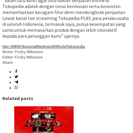
“Salah satu kunci agar bisa sukses berjualan online di
Tokopedia adalah dengan terus berinovasi serta konsisten
memanfaatkan beragam fitur demi mendongkrak penjualan.
Lewat kanal live streaming Tokopedia PLAY, para pelaku usaha
di seluruh Indonesia, termasuk saya, punya kesempatan yang
sama untuk memasarkan produk dengan lebih interaktif
kepada para pelanggan kami.” ujarnya.
Hari UMKM Nasional
MenkopUKM
Solo
Tokopedia
Writer: Frizky Wibisono
Editor: Frizky Wibisono
Share
Related posts