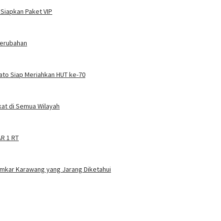
 Siapkan Paket VIP
Perubahan
Kato Siap Meriahkan HUT ke-70
at di Semua Wilayah
AR 1 RT
amkar Karawang yang Jarang Diketahui