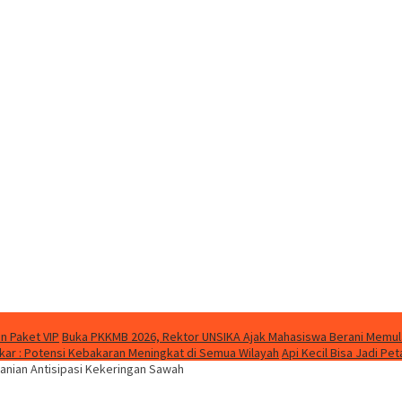
n Paket VIP
Buka PKKMB 2026, Rektor UNSIKA Ajak Mahasiswa Berani Memul
ar : Potensi Kebakaran Meningkat di Semua Wilayah
Api Kecil Bisa Jadi P
anian Antisipasi Kekeringan Sawah