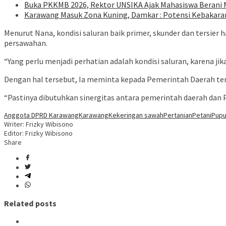
Buka PKKMB 2026, Rektor UNSIKA Ajak Mahasiswa Berani
Karawang Masuk Zona Kuning, Damkar : Potensi Kebakara
Menurut Nana, kondisi saluran baik primer, skunder dan tersier 
persawahan.
“Yang perlu menjadi perhatian adalah kondisi saluran, karena ji
Dengan hal tersebut, Ia meminta kepada Pemerintah Daerah tent
“Pastinya dibutuhkan sinergitas antara pemerintah daerah dan 
Anggota DPRD Karawang
Karawang
Kekeringan sawah
Pertanian
Petani
Pup
Writer: Frizky Wibisono
Editor: Frizky Wibisono
Share
Related posts