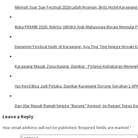
Nikmati Suar Siar Festival 2026 Lebih Nyaman, Brits Hotel Karawang
Buka PKKMB 2026, Rektor UNSIKA Ajak Mahasiswa Berani Memulai 
Danamon Festival Hadir di Karawang, Ayu Ting Ting hingga Hiroaki 
Karawang Masuk Zona Kuning, Damkar : Potensi Kebakaran Meningk
Api Kecil Bisa Jadi Petaka, Damkar Karawang Dorong Gerakan 1 AP
Dari Ular Masuk Rumah hingga “Burung” Kejepit, Ini Ragam Tugas D
Leave a Reply
Your email address will not be published.
Required fields are marked
*