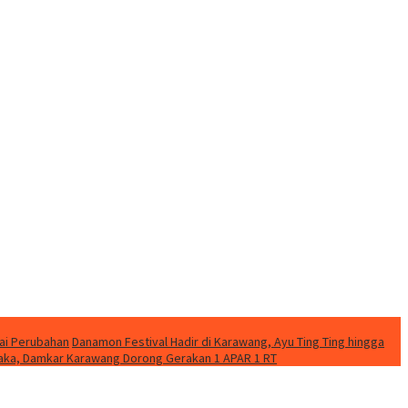
ai Perubahan
Danamon Festival Hadir di Karawang, Ayu Ting Ting hingga
etaka, Damkar Karawang Dorong Gerakan 1 APAR 1 RT