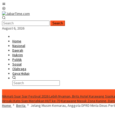
Skip
Mobile
to
Menu
content
Search
August 6, 2026
Home
Nasional
Daerah
Hukrim
Politik
Sosial
Olahraga
Gaya Hidup
BreakingNews
Nikmati Suar Siar Festival 2026 Lebih Nyaman, Brits Hotel Karawang Siapka
Hiroaki Kato Siap Meriahkan HUT ke-70
Karawang Masuk Zona Kuning, Damk
Home
Berita
Jelang Musim Kemarau, Anggota DPRD Minta Dinas Pert