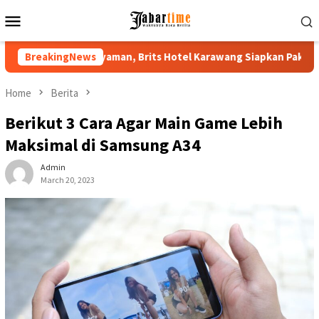
Skip
Mobile
to
Menu
content
s Hotel Karawang Siapkan Paket VIP
BreakingNews
Buka PKKMB 2026, Rek
Home
Berita
Berikut 3 Cara Agar Main Game Lebih
Maksimal di Samsung A34
Admin
March 20, 2023