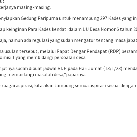
ut
kerjanya masing-masing.
yiapkan Gedung Paripurna untuk menampung 297 Kades yang ing
p keinginan Para Kades kendati dalam UU Desa Nomor 6 tahun 2014 
saja, namun ada regulasi yang sudah mengatur tentang masa jabat
ma usulan tersebut, melalui Rapat Dengar Pendapat (RDP) bersa
Komisi 1 yang membidangi persoalan desa.
lanjutnya sudah dibuat jadwal RDP pada Hari Jumat (13/1/23) men
 yang membidangi masalah desa,”paparnya.
gai aspirasi, kita akan tampung semua aspirasi sesuai dengan 