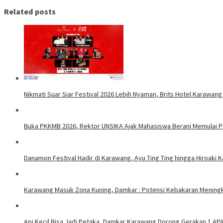
Related posts
Nikmati Suar Siar Festival 2026 Lebih Nyaman, Brits Hotel Karawang
Buka PKKMB 2026, Rektor UNSIKA Ajak Mahasiswa Berani Memulai 
Danamon Festival Hadir di Karawang, Ayu Ting Ting hingga Hiroaki 
Karawang Masuk Zona Kuning, Damkar : Potensi Kebakaran Meningk
Api Kecil Bisa Jadi Petaka, Damkar Karawang Dorong Gerakan 1 AP