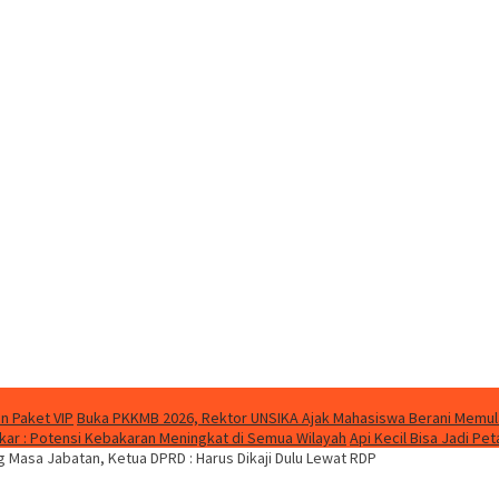
n Paket VIP
Buka PKKMB 2026, Rektor UNSIKA Ajak Mahasiswa Berani Memul
ar : Potensi Kebakaran Meningkat di Semua Wilayah
Api Kecil Bisa Jadi P
Masa Jabatan, Ketua DPRD : Harus Dikaji Dulu Lewat RDP