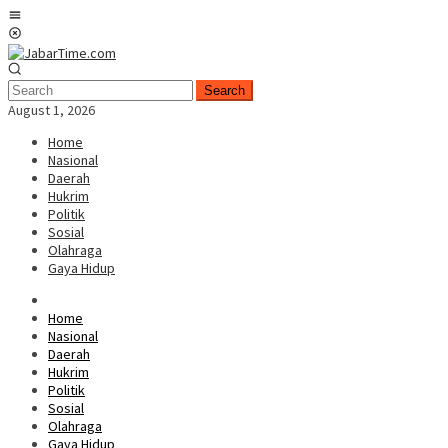
Skip
Mobile
to
Menu
content
Search
August 1, 2026
Home
Nasional
Daerah
Hukrim
Politik
Sosial
Olahraga
Gaya Hidup
Home
Nasional
Daerah
Hukrim
Politik
Sosial
Olahraga
Gaya Hidup