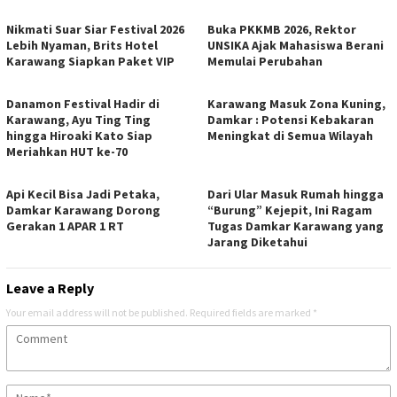
Nikmati Suar Siar Festival 2026
Buka PKKMB 2026, Rektor
Lebih Nyaman, Brits Hotel
UNSIKA Ajak Mahasiswa Berani
Karawang Siapkan Paket VIP
Memulai Perubahan
Danamon Festival Hadir di
Karawang Masuk Zona Kuning,
Karawang, Ayu Ting Ting
Damkar : Potensi Kebakaran
hingga Hiroaki Kato Siap
Meningkat di Semua Wilayah
Meriahkan HUT ke-70
Api Kecil Bisa Jadi Petaka,
Dari Ular Masuk Rumah hingga
Damkar Karawang Dorong
“Burung” Kejepit, Ini Ragam
Gerakan 1 APAR 1 RT
Tugas Damkar Karawang yang
Jarang Diketahui
Leave a Reply
Your email address will not be published.
Required fields are marked
*