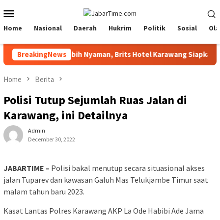
Skip
Mobile
to
Menu
content
Home
Nasional
Daerah
Hukrim
Politik
Sosial
Ola
ar Festival 2026 Lebih Nyaman, Brits Hotel Karawang Siapkan Pak
BreakingNews
Home
Berita
Polisi Tutup Sejumlah Ruas Jalan di
Karawang, ini Detailnya
Admin
December 30, 2022
JABARTIME –
Polisi bakal menutup secara situasional akses
jalan Tuparev dan kawasan Galuh Mas Telukjambe Timur saat
malam tahun baru 2023.
Kasat Lantas Polres Karawang AKP La Ode Habibi Ade Jama