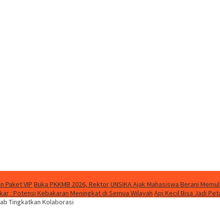
n Paket VIP
Buka PKKMB 2026, Rektor UNSIKA Ajak Mahasiswa Berani Memul
ar : Potensi Kebakaran Meningkat di Semua Wilayah
Api Kecil Bisa Jadi P
ab Tingkatkan Kolaborasi