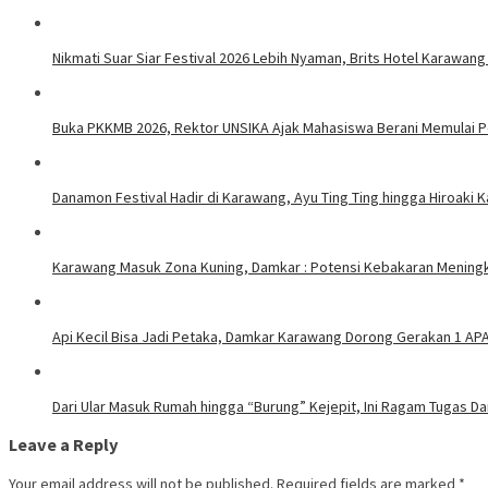
Nikmati Suar Siar Festival 2026 Lebih Nyaman, Brits Hotel Karawang
Buka PKKMB 2026, Rektor UNSIKA Ajak Mahasiswa Berani Memulai 
Danamon Festival Hadir di Karawang, Ayu Ting Ting hingga Hiroaki 
Karawang Masuk Zona Kuning, Damkar : Potensi Kebakaran Meningk
Api Kecil Bisa Jadi Petaka, Damkar Karawang Dorong Gerakan 1 AP
Dari Ular Masuk Rumah hingga “Burung” Kejepit, Ini Ragam Tugas D
Leave a Reply
Your email address will not be published.
Required fields are marked
*