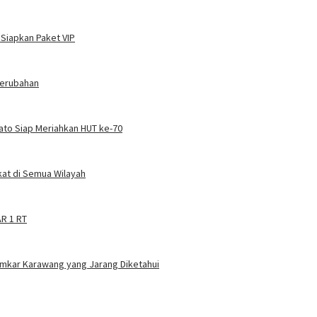
 Siapkan Paket VIP
Perubahan
Kato Siap Meriahkan HUT ke-70
at di Semua Wilayah
AR 1 RT
amkar Karawang yang Jarang Diketahui