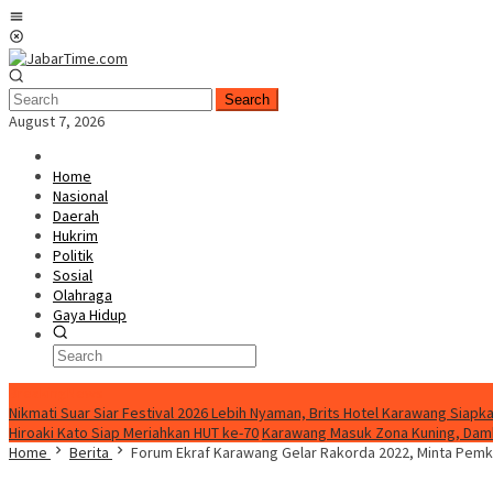
Skip
Mobile
to
Menu
content
Search
August 7, 2026
Home
Nasional
Daerah
Hukrim
Politik
Sosial
Olahraga
Gaya Hidup
BreakingNews
Nikmati Suar Siar Festival 2026 Lebih Nyaman, Brits Hotel Karawang Siapka
Hiroaki Kato Siap Meriahkan HUT ke-70
Karawang Masuk Zona Kuning, Damk
Home
Berita
Forum Ekraf Karawang Gelar Rakorda 2022, Minta Pemk