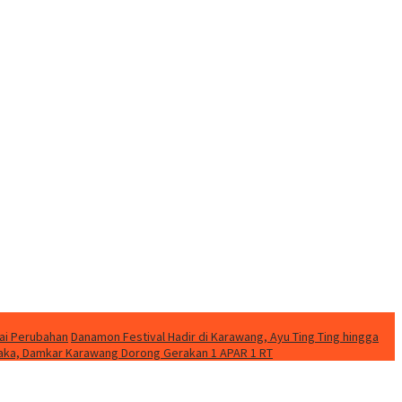
ai Perubahan
Danamon Festival Hadir di Karawang, Ayu Ting Ting hingga
etaka, Damkar Karawang Dorong Gerakan 1 APAR 1 RT