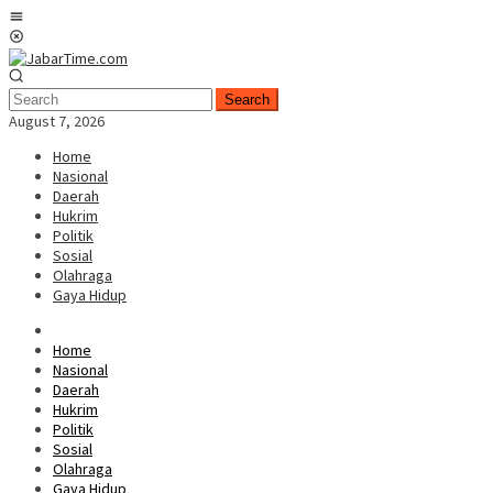
Skip
Mobile
to
Menu
content
Search
August 7, 2026
Home
Nasional
Daerah
Hukrim
Politik
Sosial
Olahraga
Gaya Hidup
Home
Nasional
Daerah
Hukrim
Politik
Sosial
Olahraga
Gaya Hidup