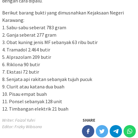
dengan cara dipalu.
Berikut barang bukti yang dimusnahkan Kejaksaan Negeri
Karawang:
1. Sabu-sabu seberat 783 gram
2. Ganja seberat 277 gram
3. Obat kuning jenis MF sebanyak 63 ribu butir
4. Tramadol 2.464 butir
5. Alprazolam 209 butir
6. Riklona 90 butir
7. Ekstasi 72 butir
8. Senjata api rakitan sebanyak tujuh pucuk
9. Clurit atau katana dua buah
10. Pisau empat buah
11. Ponsel sebanyak 128 unit
12. Timbangan elektrik 21 buah
Writer: Faizol Yuhri
SHARE
Editor: Frizky Wibisono