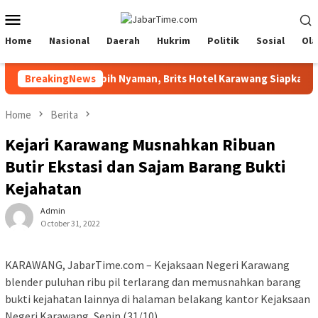
Skip
Mobile
to
Menu
content
Home
Nasional
Daerah
Hukrim
Politik
Sosial
Ola
ar Festival 2026 Lebih Nyaman, Brits Hotel Karawang Siapkan Pak
BreakingNews
Home
Berita
Kejari Karawang Musnahkan Ribuan
Butir Ekstasi dan Sajam Barang Bukti
Kejahatan
Admin
October 31, 2022
KARAWANG, JabarTime.com – Kejaksaan Negeri Karawang
blender puluhan ribu pil terlarang dan memusnahkan barang
bukti kejahatan lainnya di halaman belakang kantor Kejaksaan
Negeri Karawang, Senin (31/10).