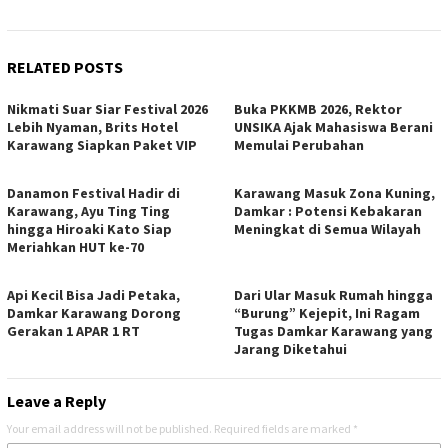
RELATED POSTS
Nikmati Suar Siar Festival 2026
Buka PKKMB 2026, Rektor
Lebih Nyaman, Brits Hotel
UNSIKA Ajak Mahasiswa Berani
Karawang Siapkan Paket VIP
Memulai Perubahan
Danamon Festival Hadir di
Karawang Masuk Zona Kuning,
Karawang, Ayu Ting Ting
Damkar : Potensi Kebakaran
hingga Hiroaki Kato Siap
Meningkat di Semua Wilayah
Meriahkan HUT ke-70
Api Kecil Bisa Jadi Petaka,
Dari Ular Masuk Rumah hingga
Damkar Karawang Dorong
“Burung” Kejepit, Ini Ragam
Gerakan 1 APAR 1 RT
Tugas Damkar Karawang yang
Jarang Diketahui
Leave a Reply
Your email address will not be published.
Required fields are marked
*