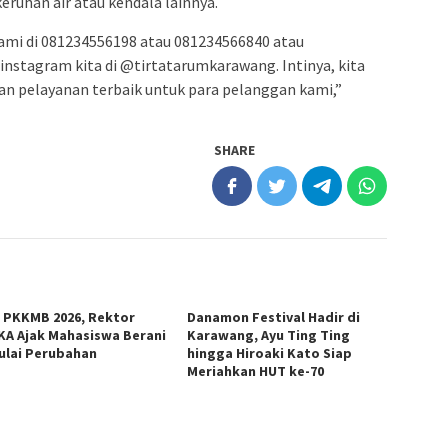
eruhan air atau kendala lainnya.
kami di 081234556198 atau 081234566840 atau
 instagram kita di @tirtatarumkarawang. Intinya, kita
an pelayanan terbaik untuk para pelanggan kami,”
SHARE
 PKKMB 2026, Rektor
Danamon Festival Hadir di
KA Ajak Mahasiswa Berani
Karawang, Ayu Ting Ting
lai Perubahan
hingga Hiroaki Kato Siap
Meriahkan HUT ke-70