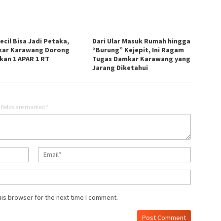
ecil Bisa Jadi Petaka,
Dari Ular Masuk Rumah hingga
ar Karawang Dorong
“Burung” Kejepit, Ini Ragam
kan 1 APAR 1 RT
Tugas Damkar Karawang yang
Jarang Diketahui
 fields are marked
*
his browser for the next time I comment.