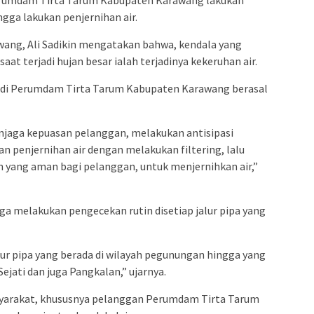
erumdam Tirta Tarum Kabupaten Karawang lakukan
gga lakukan penjernihan air.
ng, Ali Sadikin mengatakan bahwa, kendala yang
at terjadi hujan besar ialah terjadinya kekeruhan air.
r di Perumdam Tirta Tarum Kabupaten Karawang berasal
enjaga kepuasan pelanggan, melakukan antisipasi
 penjernihan air dengan melakukan filtering, lalu
ang aman bagi pelanggan, untuk menjernihkan air,”
juga melakukan pengecekan rutin disetiap jalur pipa yang
ur pipa yang berada di wilayah pegunungan hingga yang
ejati dan juga Pangkalan,” ujarnya.
syarakat, khususnya pelanggan Perumdam Tirta Tarum