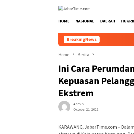
Skip
to
content
HOME
NASIONAL
DAERAH
HUKRI
BreakingNews
Home
Berita
Ini Cara Perumda
Kepuasan Pelangg
Ekstrem
Admin
October 21, 2022
KARAWANG, JabarTime.com – Dalam 