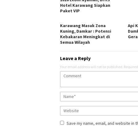
Hotel Karawang Siapkan
Paket VIP
Karawang Masuk Zona
Api K
Kuning, Damkar : Potensi
Damk
Kebakaran Meningkat di
Gera
Semua Wilayah
Leave a Reply
Your email address will not be published.
Required
Save my name, email, and website in t