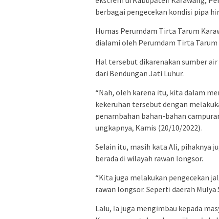
ekstrem di Kabupaten Karawang, P
berbagai pengecekan kondisi pipa hin
Humas Perumdam Tirta Tarum Karawa
dialami oleh Perumdam Tirta Tarum sa
Hal tersebut dikarenakan sumber ai
dari Bendungan Jati Luhur.
“Nah, oleh karena itu, kita dalam m
kekeruhan tersebut dengan melakukan
penambahan bahan-bahan campuran y
ungkapnya, Kamis (20/10/2022).
Selain itu, masih kata Ali, pihaknya 
berada di wilayah rawan longsor.
“Kita juga melakukan pengecekan jal
rawan longsor. Seperti daerah Mulya S
Lalu, Ia juga mengimbau kepada ma