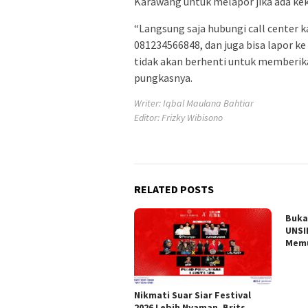
Karawang untuk melapor jika ada kek
“Langsung saja hubungi call center 
081234566848, dan juga bisa lapor ke
tidak akan berhenti untuk memberik
pungkasnya.
Writer: Iqbal Maulana Bahtiar
Editor: Frizky Wibisono
RELATED POSTS
Buka
UNSI
Memu
Nikmati Suar Siar Festival
2026 Lebih Nyaman, Brits