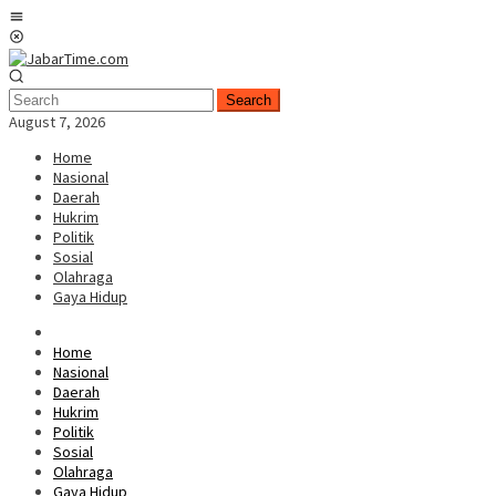
Skip
Mobile
to
Menu
content
Search
August 7, 2026
Home
Nasional
Daerah
Hukrim
Politik
Sosial
Olahraga
Gaya Hidup
Home
Nasional
Daerah
Hukrim
Politik
Sosial
Olahraga
Gaya Hidup