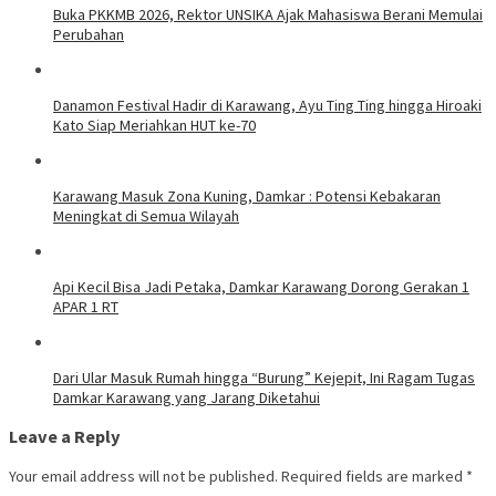
Buka PKKMB 2026, Rektor UNSIKA Ajak Mahasiswa Berani Memulai
Perubahan
Danamon Festival Hadir di Karawang, Ayu Ting Ting hingga Hiroaki
Kato Siap Meriahkan HUT ke-70
Karawang Masuk Zona Kuning, Damkar : Potensi Kebakaran
Meningkat di Semua Wilayah
Api Kecil Bisa Jadi Petaka, Damkar Karawang Dorong Gerakan 1
APAR 1 RT
Dari Ular Masuk Rumah hingga “Burung” Kejepit, Ini Ragam Tugas
Damkar Karawang yang Jarang Diketahui
Leave a Reply
Your email address will not be published.
Required fields are marked
*