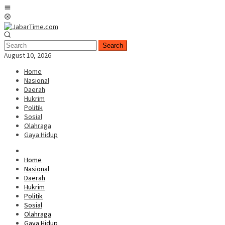
Skip
Mobile
to
Menu
content
Search
August 10, 2026
Home
Nasional
Daerah
Hukrim
Politik
Sosial
Olahraga
Gaya Hidup
Home
Nasional
Daerah
Hukrim
Politik
Sosial
Olahraga
Gaya Hidup