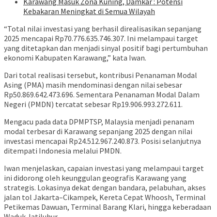
Karawang Masuk Zona Kuning, Damkar : Potensi
Kebakaran Meningkat di Semua Wilayah
“Total nilai investasi yang berhasil direalisasikan sepanjang
2025 mencapai Rp70.776.635.746.307. Ini melampaui target
yang ditetapkan dan menjadi sinyal positif bagi pertumbuhan
ekonomi Kabupaten Karawang,” kata Iwan.
Dari total realisasi tersebut, kontribusi Penanaman Modal
Asing (PMA) masih mendominasi dengan nilai sebesar
Rp50.869.642.473.696. Sementara Penanaman Modal Dalam
Negeri (PMDN) tercatat sebesar Rp19.906.993.272.611.
Mengacu pada data DPMPTSP, Malaysia menjadi penanam
modal terbesar di Karawang sepanjang 2025 dengan nilai
investasi mencapai Rp24.512.967.240.873. Posisi selanjutnya
ditempati Indonesia melalui PMDN.
Iwan menjelaskan, capaian investasi yang melampaui target
ini didorong oleh keunggulan geografis Karawang yang
strategis. Lokasinya dekat dengan bandara, pelabuhan, akses
jalan tol Jakarta–Cikampek, Kereta Cepat Whoosh, Terminal
Petikemas Dawuan, Terminal Barang Klari, hingga keberadaan
Waduk Jatiluhur.