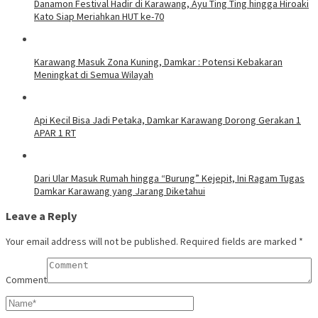
Danamon Festival Hadir di Karawang, Ayu Ting Ting hingga Hiroaki
Kato Siap Meriahkan HUT ke-70
Karawang Masuk Zona Kuning, Damkar : Potensi Kebakaran
Meningkat di Semua Wilayah
Api Kecil Bisa Jadi Petaka, Damkar Karawang Dorong Gerakan 1
APAR 1 RT
Dari Ular Masuk Rumah hingga “Burung” Kejepit, Ini Ragam Tugas
Damkar Karawang yang Jarang Diketahui
Leave a Reply
Your email address will not be published.
Required fields are marked
*
Comment