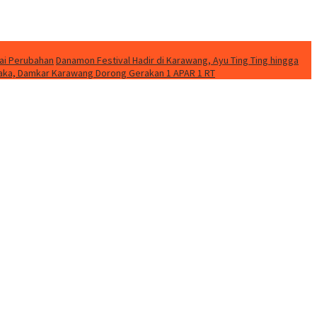
ai Perubahan
Danamon Festival Hadir di Karawang, Ayu Ting Ting hingga
etaka, Damkar Karawang Dorong Gerakan 1 APAR 1 RT