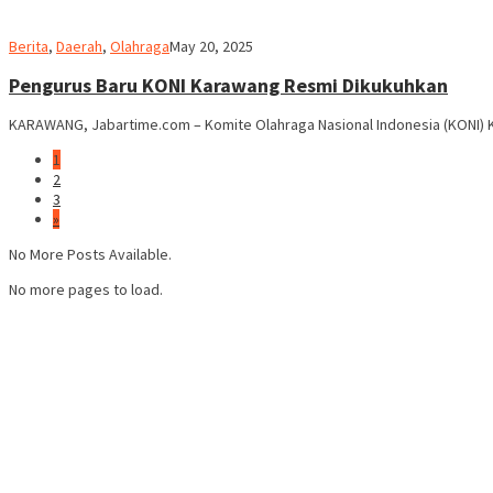
admin
Berita
,
Daerah
,
Olahraga
May 20, 2025
Pengurus Baru KONI Karawang Resmi Dikukuhkan
KARAWANG, Jabartime.com – Komite Olahraga Nasional Indonesia (KONI
1
2
3
»
No More Posts Available.
No more pages to load.