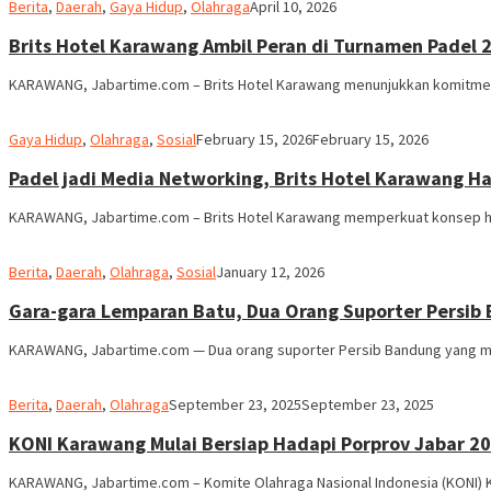
admin
Berita
,
Daerah
,
Gaya Hidup
,
Olahraga
April 10, 2026
Brits Hotel Karawang Ambil Peran di Turnamen Padel 
KARAWANG, Jabartime.com – Brits Hotel Karawang menunjukkan komitm
admin
Gaya Hidup
,
Olahraga
,
Sosial
February 15, 2026
February 15, 2026
Padel jadi Media Networking, Brits Hotel Karawang 
KARAWANG, Jabartime.com – Brits Hotel Karawang memperkuat konsep hosp
admin
Berita
,
Daerah
,
Olahraga
,
Sosial
January 12, 2026
Gara-gara Lemparan Batu, Dua Orang Suporter Persib
KARAWANG, Jabartime.com — Dua orang suporter Persib Bandung yang m
admin
Berita
,
Daerah
,
Olahraga
September 23, 2025
September 23, 2025
KONI Karawang Mulai Bersiap Hadapi Porprov Jabar 2
KARAWANG, Jabartime.com – Komite Olahraga Nasional Indonesia (KONI) 