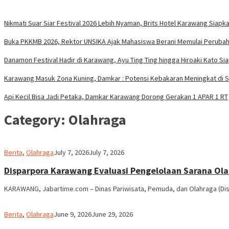
Nikmati Suar Siar Festival 2026 Lebih Nyaman, Brits Hotel Karawang Siapka
Buka PKKMB 2026, Rektor UNSIKA Ajak Mahasiswa Berani Memulai Peruba
Danamon Festival Hadir di Karawang, Ayu Ting Ting hingga Hiroaki Kato Si
Karawang Masuk Zona Kuning, Damkar : Potensi Kebakaran Meningkat di 
Api Kecil Bisa Jadi Petaka, Damkar Karawang Dorong Gerakan 1 APAR 1 RT
Category:
Olahraga
admin
Berita
,
Olahraga
July 7, 2026
July 7, 2026
Disparpora Karawang Evaluasi Pengelolaan Sarana Ol
KARAWANG, Jabartime.com – Dinas Pariwisata, Pemuda, dan Olahraga (Di
admin
Berita
,
Olahraga
June 9, 2026
June 29, 2026