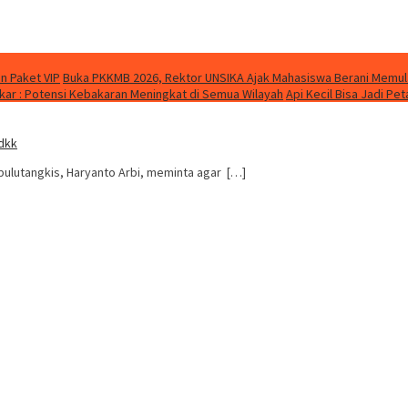
n Paket VIP
Buka PKKMB 2026, Rektor UNSIKA Ajak Mahasiswa Berani Memul
ar : Potensi Kebakaran Meningkat di Semua Wilayah
Api Kecil Bisa Jadi P
 dkk
 bulutangkis, Haryanto Arbi, meminta agar […]