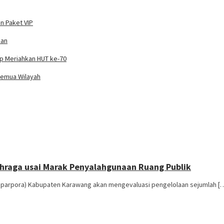
n Paket VIP
han
ap Meriahkan HUT ke-70
Semua Wilayah
ahraga usai Marak Penyalahgunaan Ruang Publik
sparpora) Kabupaten Karawang akan mengevaluasi pengelolaan sejumlah [