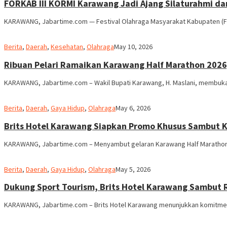
FORKAB III KORMI Karawang Jadi Ajang Silaturahmi d
KARAWANG, Jabartime.com — Festival Olahraga Masyarakat Kabupaten (FO
admin
Berita
,
Daerah
,
Kesehatan
,
Olahraga
May 10, 2026
Ribuan Pelari Ramaikan Karawang Half Marathon 2026
KARAWANG, Jabartime.com – Wakil Bupati Karawang, H. Maslani, membuka 
admin
Berita
,
Daerah
,
Gaya Hidup
,
Olahraga
May 6, 2026
Brits Hotel Karawang Siapkan Promo Khusus Sambut 
KARAWANG, Jabartime.com – Menyambut gelaran Karawang Half Marathon 
admin
Berita
,
Daerah
,
Gaya Hidup
,
Olahraga
May 5, 2026
Dukung Sport Tourism, Brits Hotel Karawang Sambut 
KARAWANG, Jabartime.com – Brits Hotel Karawang menunjukkan komitm