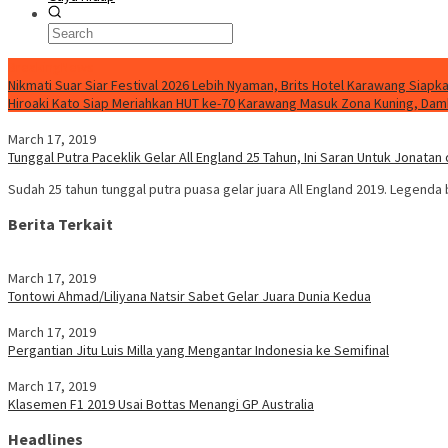
BreakingNews
Nikmati Suar Siar Festival 2026 Lebih Nyaman, Brits Hotel Karawang Siapka
Hiroaki Kato Siap Meriahkan HUT ke-70
Karawang Masuk Zona Kuning, Damk
March 17, 2019
Tunggal Putra Paceklik Gelar All England 25 Tahun, Ini Saran Untuk Jonatan
Sudah 25 tahun tunggal putra puasa gelar juara All England 2019. Legenda
Berita Terkait
March 17, 2019
Tontowi Ahmad/Liliyana Natsir Sabet Gelar Juara Dunia Kedua
March 17, 2019
Pergantian Jitu Luis Milla yang Mengantar Indonesia ke Semifinal
March 17, 2019
Klasemen F1 2019 Usai Bottas Menangi GP Australia
Headlines