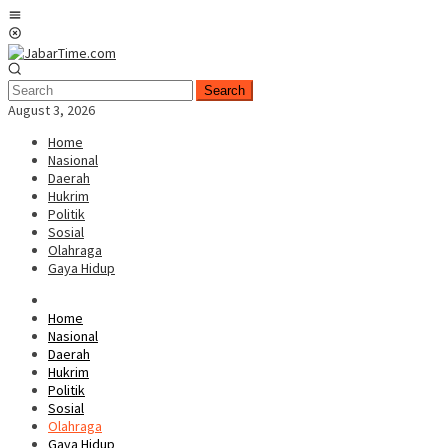
Skip
Mobile
to
Menu
content
Search
August 3, 2026
Home
Nasional
Daerah
Hukrim
Politik
Sosial
Olahraga
Gaya Hidup
Home
Nasional
Daerah
Hukrim
Politik
Sosial
Olahraga
Gaya Hidup