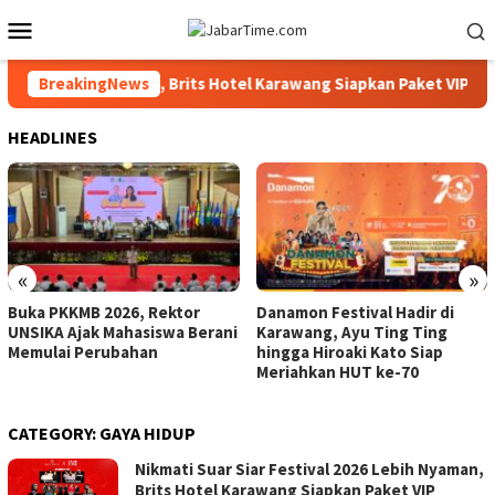
Skip
Mobile
to
Menu
content
Brits Hotel Karawang Siapkan Paket VIP
BreakingNews
Buka PKKMB 2026,
HEADLINES
«
»
Buka PKKMB 2026, Rektor
Danamon Festival Hadir di
UNSIKA Ajak Mahasiswa Berani
Karawang, Ayu Ting Ting
Memulai Perubahan
hingga Hiroaki Kato Siap
Meriahkan HUT ke-70
CATEGORY:
GAYA HIDUP
Nikmati Suar Siar Festival 2026 Lebih Nyaman,
Brits Hotel Karawang Siapkan Paket VIP