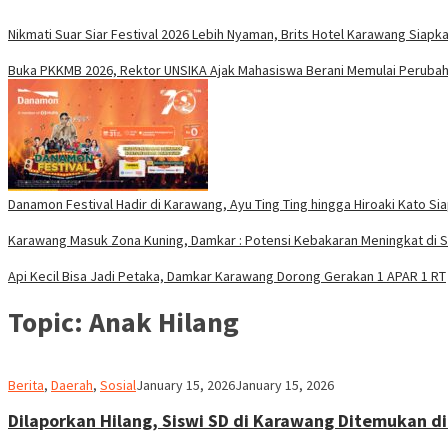
Nikmati Suar Siar Festival 2026 Lebih Nyaman, Brits Hotel Karawang Siapka
Buka PKKMB 2026, Rektor UNSIKA Ajak Mahasiswa Berani Memulai Peruba
Danamon Festival Hadir di Karawang, Ayu Ting Ting hingga Hiroaki Kato Si
Karawang Masuk Zona Kuning, Damkar : Potensi Kebakaran Meningkat di 
Api Kecil Bisa Jadi Petaka, Damkar Karawang Dorong Gerakan 1 APAR 1 RT
Topic:
Anak Hilang
admin
Berita
,
Daerah
,
Sosial
January 15, 2026
January 15, 2026
Dilaporkan Hilang, Siswi SD di Karawang Ditemukan 