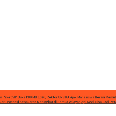
n Paket VIP
Buka PKKMB 2026, Rektor UNSIKA Ajak Mahasiswa Berani Memul
ar : Potensi Kebakaran Meningkat di Semua Wilayah
Api Kecil Bisa Jadi P