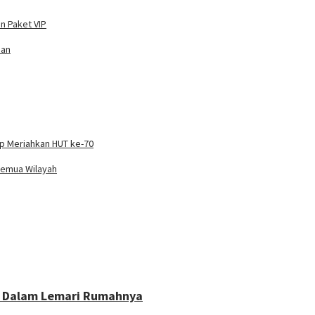
n Paket VIP
han
ap Meriahkan HUT ke-70
Semua Wilayah
di Dalam Lemari Rumahnya