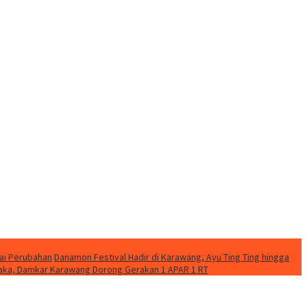
ai Perubahan
Danamon Festival Hadir di Karawang, Ayu Ting Ting hingga
etaka, Damkar Karawang Dorong Gerakan 1 APAR 1 RT