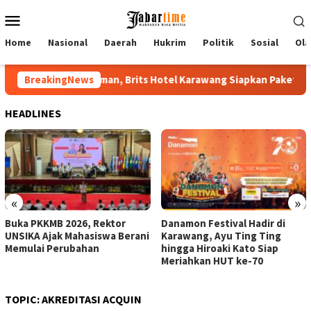
Skip
Mobile
to
Menu
content
Home
Nasional
Daerah
Hukrim
Politik
Sosial
Ola
Brits Hotel Karawang Siapkan Paket VIP
BreakingNews
Buka PKKMB 2026,
HEADLINES
«
»
Buka PKKMB 2026, Rektor
Danamon Festival Hadir di
UNSIKA Ajak Mahasiswa Berani
Karawang, Ayu Ting Ting
Memulai Perubahan
hingga Hiroaki Kato Siap
Meriahkan HUT ke-70
TOPIC:
AKREDITASI ACQUIN